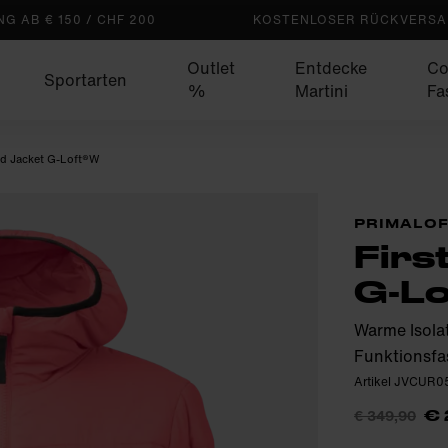
G AB € 150 / CHF 200
KOSTENLOSER RÜCKVERSAN
Outlet
Entdecke
Co
Sportarten
%
Martini
Fa
ed Jacket G-Loft®W
PRIMALOF
Firs
G-L
Warme Isola
Funktionsfa
Artikel JVCUR0
€ 349,90
€ 