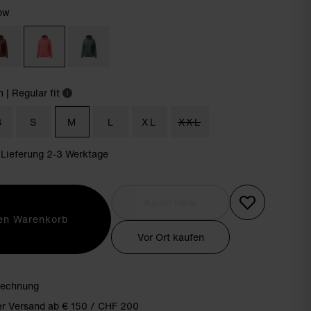
ow
m
| Regular fit
i
S
S
M
L
XL
XXL
 Lieferung 2-3 Werktage
Kaufe lokal
den Warenkorb
Vor Ort kaufen
Rechnung
er Versand ab € 150 / CHF 200