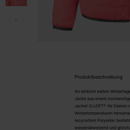
Das Model ist 175cm groß und trägt Größe S.
Das Model ist 175cm groß und trägt Größe S.
i
i
Produktbeschreibung
An wirklich kalten Wintertag
Jacke aus einem hochwertig
Jacket G-LOFT® für Damen ist
Wintertemperaturen hervorra
recyceltem Polyester besteht
wasserabweisend und gleichze