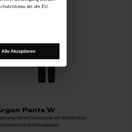
schutzniveau als die EU
Alle Akzeptieren
Argon Pants W
astische Herren-Tourenhose mit winddichtem
ontbesatz und Belüftungszipps