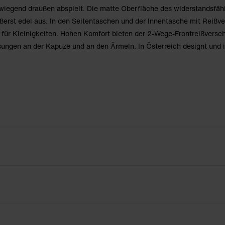
rwiegend draußen abspielt. Die matte Oberfläche des widerstandsfäh
ßerst edel aus. In den Seitentaschen und der Innentasche mit Reißv
z für Kleinigkeiten. Hohen Komfort bieten der 2-Wege-Frontreißversc
sungen an der Kapuze und an den Ärmeln. In Österreich designt und 