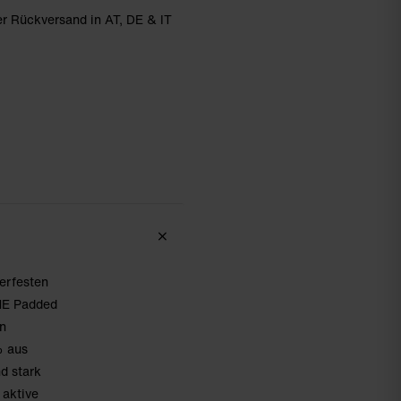
r Rückversand in AT, DE & IT
terfesten
INE Padded
en
% aus
d stark
 aktive