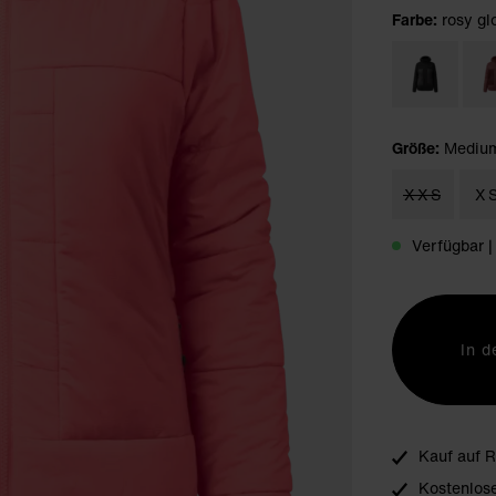
Farbe:
rosy gl
Größe:
Mediu
XXS
X
Verfügbar |
In 
Kauf auf 
Kostenlos