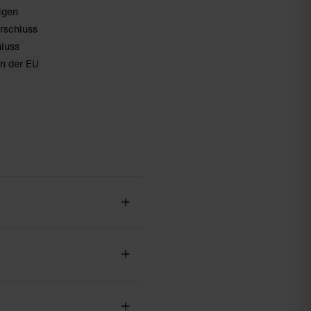
igen
erschluss
hluss
in der EU