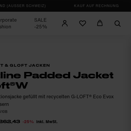
D (AUSSER SCHWEIZ)
KAUF AUF RECHNUNG
rporate
SALE
shion
-25%
T & GLOFT JACKEN
tline Padded Jacket
oft®W
tionsjacke gefüllt mit recycelten G-LOFT® Eco Evox
sern
510B
-25%
inkl. MwSt.
262,43