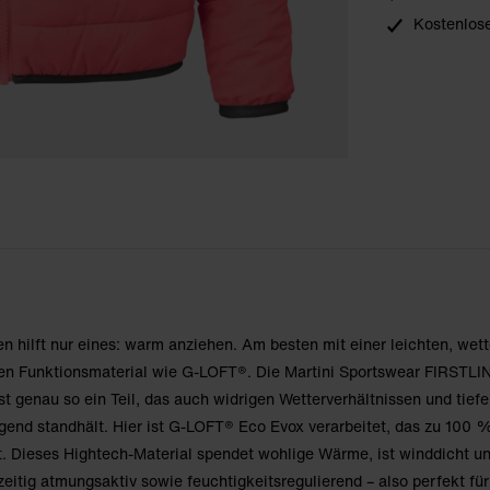
Kostenlose
en hilft nur eines: warm anziehen. Am besten mit einer leichten, wet
en Funktionsmaterial wie G-LOFT®. Die Martini Sportswear FIRSTL
 genau so ein Teil, das auch widrigen Wetterverhältnissen und tief
gend standhält. Hier ist G-LOFT® Eco Evox verarbeitet, das zu 100 
. Dieses Hightech-Material spendet wohlige Wärme, ist winddicht un
itig atmungsaktiv sowie feuchtigkeitsregulierend – also perfekt für