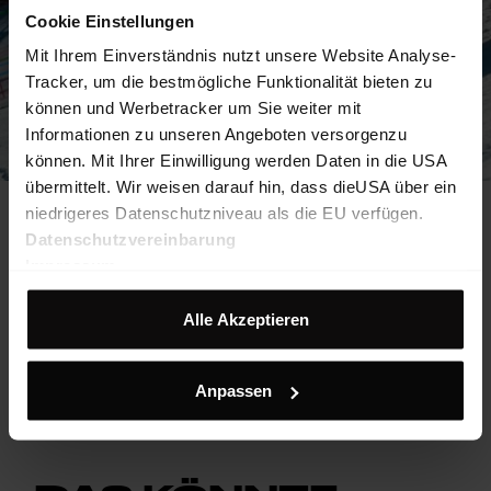
Cookie Einstellungen
Mit Ihrem Einverständnis nutzt unsere Website Analyse-
Tracker, um die bestmögliche Funktionalität bieten zu
können und Werbetracker um Sie weiter mit
Informationen zu unseren Angeboten versorgenzu
können. Mit Ihrer Einwilligung werden Daten in die USA
übermittelt. Wir weisen darauf hin, dass dieUSA über ein
niedrigeres Datenschutzniveau als die EU verfügen.
Datenschutzvereinbarung
Der Blick richtet sich nun gespannt auf die kommenden
Impressum
Wettkämpfe in Villar-sur-Ollon, Schweiz, bei denen unsere
Athleten erneut ihr Können unter Beweis stellen werden. Wir
Alle Akzeptieren
sind zuversichtlich, dass sie auch weiterhin herausragende
Leistungen erbringen werden und sind stolz darauf, Teil ihres
Erfolgs zu sein.
Anpassen