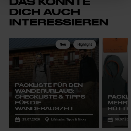
DAS KÖNNTE
DICH AUCH
INTERESSIEREN
Neu
Highlight
PACKLISTE FÜR DEN
WANDERURLAUB:
CHECKLISTE & TIPPS
PACKLI
FÜR DIE
MEHRT
WANDERAUSZEIT
HÜTTE
29.07.2026
Lifehacks, Tipps & Tricks
08.07.202