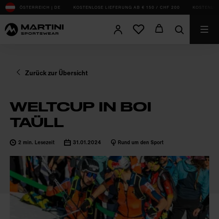
sr.Table Of Content
Weltcup Skibergsteigen in Boi Taüll
Das könnte dich auch interessieren
ÖSTERREICH | DE
KOSTENLOSE LIEFERUNG AB € 150 / CHF 200
KOSTENLOS
Zurück zur Übersicht
WELTCUP IN BOI
TAÜLL
2 min. Lesezeit
31.01.2024
Rund um den Sport