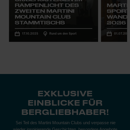
RAMPENLICHT DES
MARTI
ZWEITEN MARTINI
SPORT
MOUNTAIN CLUB
WAND
STAMMTISCHS
2026
17.10.2025
Rund um den Sport
01.07.202
EXKLUSIVE
EINBLICKE FÜR
BERGLIEBHABER!
Sei Teil des Martini Mountain Clubs und verpasse nie
wieder inspirierende Geschichten, besondere Angebote