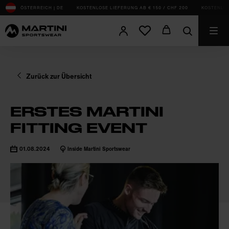
sr.Table Of Content
Schritt in die Zukunft
Fitting & erste Impulse
Feedbackschleifen
Willst du auch ein Martini Insider werden?
Das könnte dich auch interessieren
ÖSTERREICH | DE
KOSTENLOSE LIEFERUNG AB € 150 / CHF 200
KOSTENLOS
Zurück zur Übersicht
ERSTES MARTINI
FITTING EVENT
01.08.2024
Inside Martini Sportswear