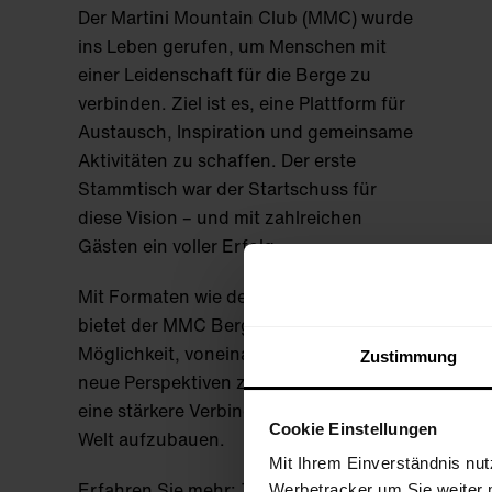
Der Martini Mountain Club (MMC) wurde
ins Leben gerufen, um Menschen mit
einer Leidenschaft für die Berge zu
verbinden. Ziel ist es, eine Plattform für
Austausch, Inspiration und gemeinsame
Aktivitäten zu schaffen. Der erste
Stammtisch war der Startschuss für
diese Vision – und mit zahlreichen
Gästen ein voller Erfolg.
Mit Formaten wie dem Stammtisch
bietet der MMC Bergfreunden die
Möglichkeit, voneinander zu lernen,
Zustimmung
neue Perspektiven zu entdecken und
eine stärkere Verbindung zur Outdoor-
Cookie Einstellungen
Welt aufzubauen.
Mit Ihrem Einverständnis nut
Erfahren Sie mehr:
Zum Martini
Werbetracker um Sie weiter 