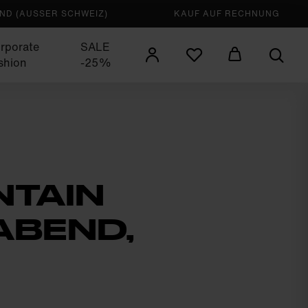
D (AUSSER SCHWEIZ)
KAUF AUF RECHNUNG
rporate
SALE
shion
-25%
NTAIN
ABEND,