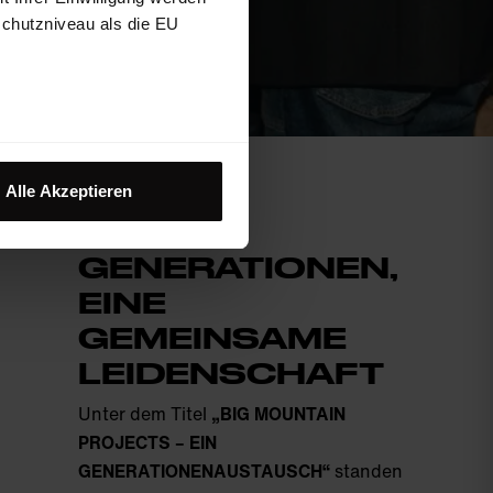
schutzniveau als die EU
Alle Akzeptieren
ZWEI
GENERATIONEN,
EINE
GEMEINSAME
LEIDENSCHAFT
Unter dem Titel
„BIG MOUNTAIN
PROJECTS – EIN
GENERATIONENAUSTAUSCH“
standen