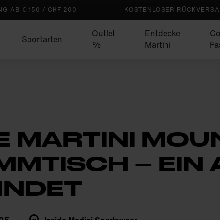
G AB € 150 / CHF 200
KOSTENLOSER RÜCKVERSAN
Outlet
Entdecke
Co
Sportarten
%
Martini
Fa
E MARTINI MOU
MMTISCH – EIN 
INDET