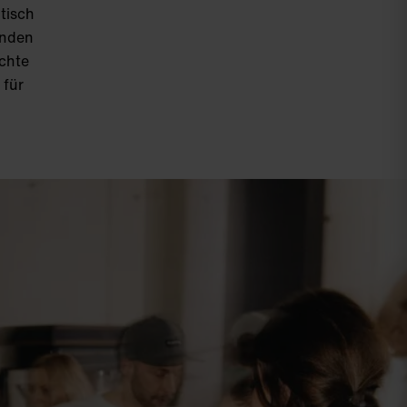
tisch
enden
achte
 für