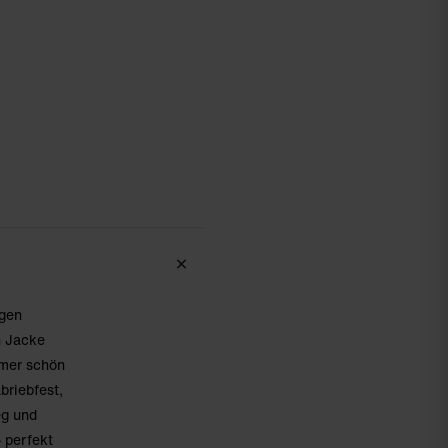
ngen
n Jacke
mmer schön
briebfest,
eg und
 perfekt