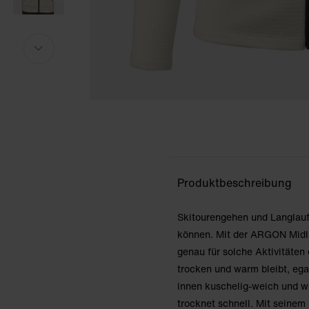
Das Model ist 175cm groß und trägt Größe S.
Das Model ist 175cm groß und trägt Größe S.
i
i
Produktbeschreibung
Skitourengehen und Langlaufe
können. Mit der ARGON Midla
genau für solche Aktivitäten
trocken und warm bleibt, ega
innen kuschelig-weich und wä
trocknet schnell. Mit seinem