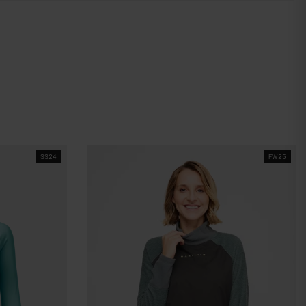
SS24
FW25