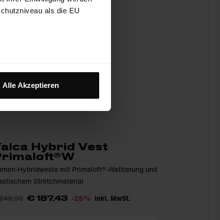
schutzniveau als die EU
Alle Akzeptieren
alca Hybrid Vest
Primaloft®W
men-Hybridweste mit Primaloft®-Wattierung und
astischem Stretchmaterial
 249,90
-25%
inkl. MwSt.
€ 187,43