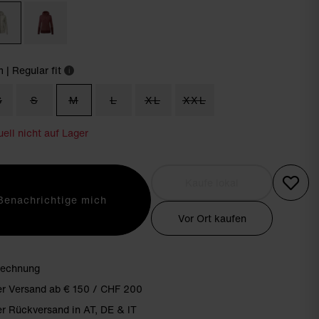
m
| Regular fit
i
S
S
M
L
XL
XXL
ell nicht auf Lager
Kaufe lokal
Benachrichtige mich
Vor Ort kaufen
Rechnung
er Versand ab € 150 / CHF 200
r Rückversand in AT, DE & IT