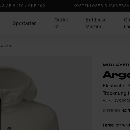
G AB € 150 / CHF 200
KOSTENLOSER RÜCKVERSAN
Outlet
Entdecke
Co
Sportarten
%
Martini
Fa
Jacket W
MIDLAYER
Argo
Elastischer 
Trocknung f
Artikel JVK110
€ 179,90
€ 
Farbe:
off whi