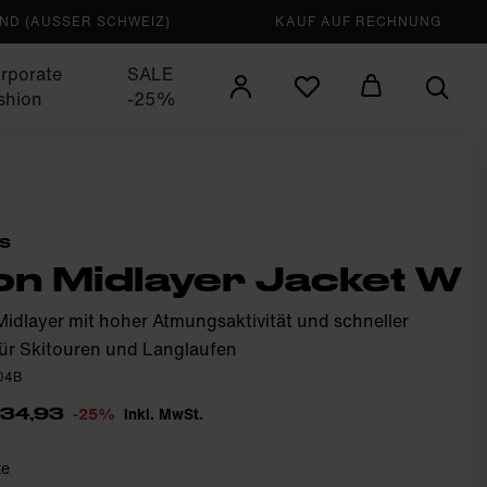
D (AUSSER SCHWEIZ)
KAUF AUF RECHNUNG
rporate
SALE
shion
-25%
S
n Midlayer Jacket W
Midlayer mit hoher Atmungsaktivität und schneller
ür Skitouren und Langlaufen
504B
-25%
inkl. MwSt.
134,93
te