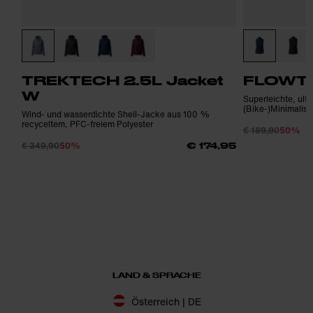
TREKTECH 2.5L Jacket
FLOWTR
W
Superleichte, ult
(Bike-)Minimalist
Wind- und wasserdichte Shell-Jacke aus 100 %
recyceltem, PFC-freiem Polyester
€ 189,90
50%
€ 349,90
50%
€ 174,95
LAND & SPRACHE
Österreich | DE