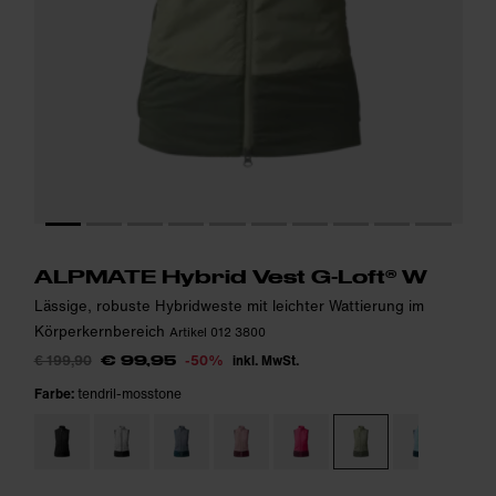
Das Model ist 177cm groß und trägt Größe S.
Das Model ist 177cm groß und trägt Größe S.
i
i
ALPMATE Hybrid Vest G-Loft® W
Lässige, robuste Hybridweste mit leichter Wattierung im
Körperkernbereich
Artikel 012 3800
€ 199,90
-50%
inkl. MwSt.
€ 99,95
Farbe:
tendril-mosstone