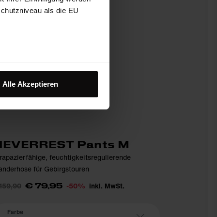
schutzniveau als die EU
Alle Akzeptieren
NEVERREST Pants M
rapazierfähige, feuchtigkeitsregulierende
nderhose für Gebirgstouren
159,90
-50%
inkl. MwSt.
€ 79,95
Farbe