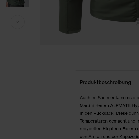
Das Model ist 184cm groß und trägt Größe M.
Das Model ist 184cm groß und trägt Größe M.
i
i
Produktbeschreibung
Auch im Sommer kann es drau
Martini Herren ALPMATE Hyb
in den Rucksack. Diese dünne
Temperaturen gemacht und im
recycelten Hightech-Fasern 
den Armen und der Kapuze ist 