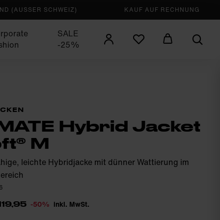
D (AUSSER SCHWEIZ)
KAUF AUF RECHNUNG
rporate
SALE
shion
-25%
ACKEN
MATE Hybrid Jacket
ft® M
hige, leichte Hybridjacke mit dünner Wattierung im
ereich
6
-50%
inkl. MwSt.
119,95