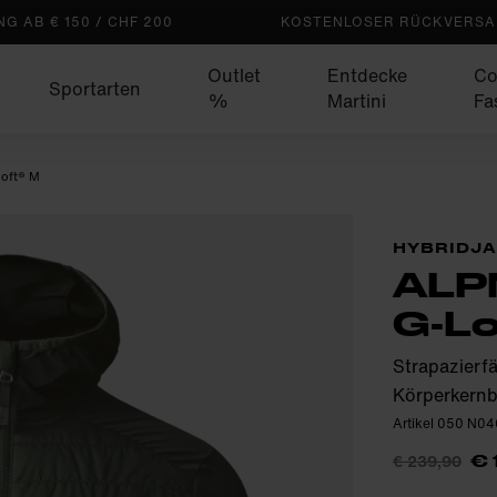
G AB € 150 / CHF 200
KOSTENLOSER RÜCKVERSAN
Outlet
Entdecke
Co
Sportarten
%
Martini
Fa
oft® M
HYBRIDJ
ALP
G-Lo
Strapazierfä
Körperkernb
Artikel 050 N04
€ 239,90
€ 