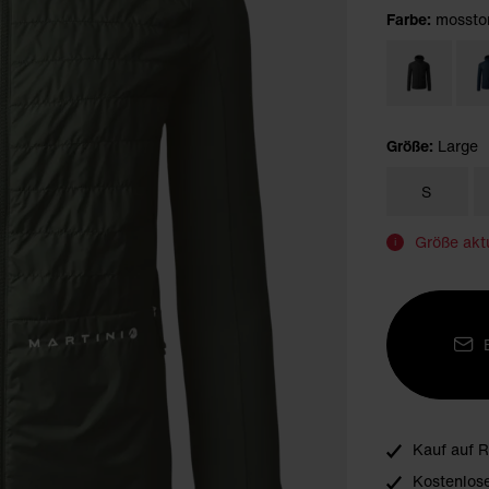
Farbe:
mossto
Größe:
Large
S
Größe aktu
i
Kauf auf 
Kostenlos