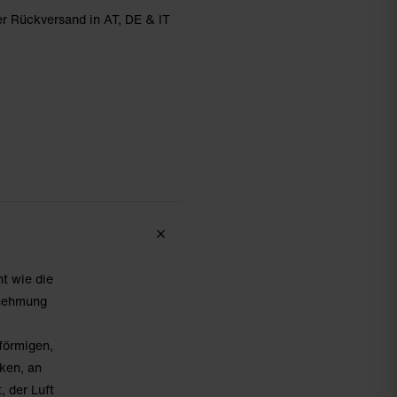
r Rückversand in AT, DE & IT
t wie die
rnehmung
förmigen,
ken, an
, der Luft