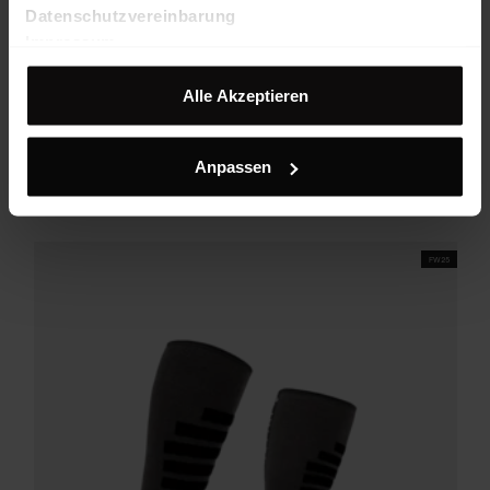
Datenschutzvereinbarung
Impressum
Alle Akzeptieren
Original Socks High Uni
Technische, leicht komprimierende Kniestrümpfe mit Woll-Anteil
Anpassen
€ 39,90
25%
€ 29,93
FW25