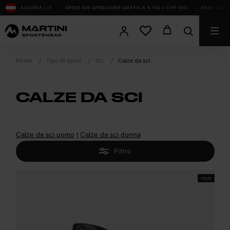
sr.Table Of Content
AUSTRIA | IT
SPESE DIE SPEDIZIONE GRATIS A € 150 / CHF 200
RESO GRATUI
Home
Tipo di sport
Sci
Calze da sci
CALZE DA SCI
product.sr-notice
Calze da sci uomo
|
Calze da sci donna
Filtro
FW25