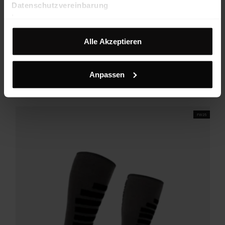
Datenschutzvereinbarung
Impressum
Alle Akzeptieren
Original Socks High Uni
Technische, leicht komprimierende Kniestrümpfe mit Woll-Anteil
Anpassen
€ 39,90
25%
€ 29,93
FW25