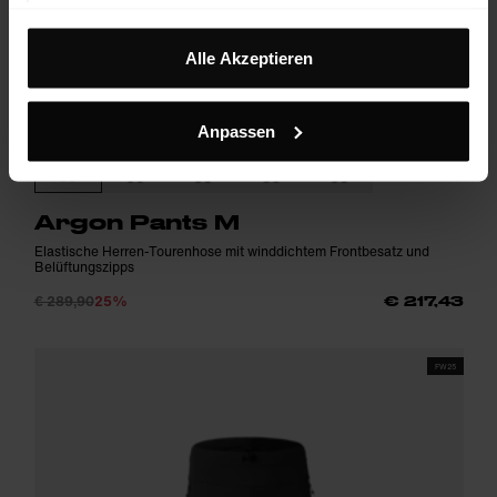
Impressum
Alle Akzeptieren
Anpassen
Argon Pants M
Elastische Herren-Tourenhose mit winddichtem Frontbesatz und
Belüftungszipps
€ 289,90
25%
€ 217,43
FW25