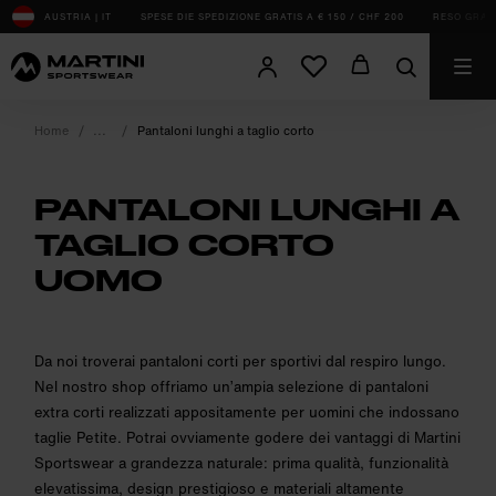
sr.Table Of Content
AUSTRIA | IT
SPESE DIE SPEDIZIONE GRATIS A € 150 / CHF 200
RESO GRATUI
Home
Pantaloni lunghi a taglio corto
PANTALONI LUNGHI A
TAGLIO CORTO
UOMO
product.sr-notice
Da noi troverai pantaloni corti per sportivi dal respiro lungo.
Nel nostro shop offriamo un’ampia selezione di pantaloni
extra corti realizzati appositamente per uomini che indossano
taglie Petite. Potrai ovviamente godere dei vantaggi di Martini
Sportswear a grandezza naturale: prima qualità, funzionalità
elevatissima, design prestigioso e materiali altamente