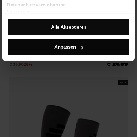
Datenschutzvereinbarung
Impressum
Alle Akzeptieren
Original Socks High Uni
Anpassen
Technische, leicht komprimierende Kniestrümpfe mit Woll-Anteil
€ 39,90
25%
€ 29,93
FW25