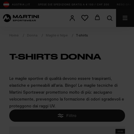
sr.Table Of Content
AUSTRIA | IT
SPESE DIE SPEDIZIONE GRATIS A € 150 / CHF 200
RESO GRATUI
Home
Donna
Maglie e felpe
T-shirts
T-SHIRTS DONNA
product.sr-notice
Le maglie sportive di qualità devono essere traspiranti,
elastiche e permeabili all’aria. Bingo! Le maglie tecniche di
Martini Sportswear promettono molto di più: asciugano
velocemente, prevengono la formazione di odori sgradevoli e
proteggono dai raggi UV.
Filtro
SS26