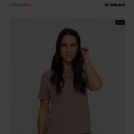
€ 79,90
25%
€ 59,93
SS26