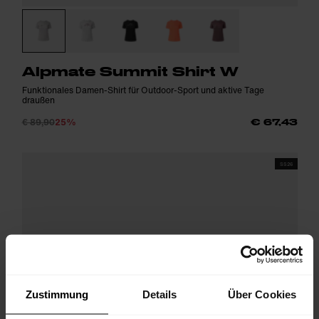
Alpmate Summit Shirt W
Funktionales Damen-Shirt für Outdoor-Sport und aktive Tage
draußen
€ 89,90
25%
€ 67,43
SS26
Zustimmung
Details
Über Cookies