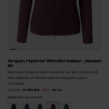
Altezza della modella: 184cm. La modella indossa: S
Altezza della modella: 184cm. La modella indossa: S
i
i
Argon Hybrid Windbreaker Jacket
W
Giacca per l’outdoor molto resistente con alto contenuto di
fibre elastiche ed elevate capacità traspiranti
Articolo
JVH410196B
€ 269,90
-40%
IVA incl.
€ 161,94
Colore:
fairy tale-primrose