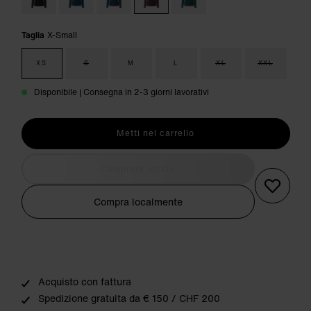
Taglia
X-Small
XS
S
M
L
XL
XXL
Disponibile | Consegna in 2-3 giorni lavorativi
Metti nel carrello
Comprare locale
Compra localmente
Acquisto con fattura
Spedizione gratuita da € 150 / CHF 200