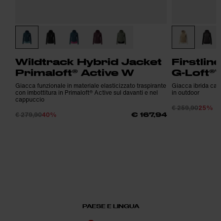
Wildtrack Hybrid Jacket
Firstlin
Primaloft® Active W
G-Loft®
Giacca funzionale in materiale elasticizzato traspirante
Giacca ibrida calda
con imbottitura in Primaloft® Active sul davanti e nel
in outdoor
cappuccio
€ 259,90
25%
€ 279,90
40%
€ 167,94
PAESE E LINGUA