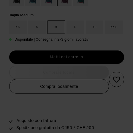
Taglia
Medium
XS
S
M
L
XL
XXL
Disponibile | Consegna in 2-3 giorni lavorativi
Metti nel carrello
Comprare locale
Compra localmente
Acquisto con fattura
Spedizione gratuita da € 150 / CHF 200