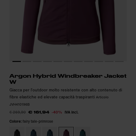
Altezza della modella: 184cm. La modella indossa: S
Altezza della modella: 184cm. La modella indossa: S
i
i
Argon Hybrid Windbreaker Jacket
W
Giacca per l’outdoor molto resistente con alto contenuto di
fibre elastiche ed elevate capacità traspiranti
Articolo
JVH410196B
€ 269,90
-40%
IVA incl.
€ 161,94
Colore:
fairy tale-primrose