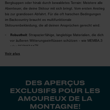
Bergkuppen oder hinab durch bewaldetes Terrain: Meistere alle
Abenteuer, die deine Skitour mit sich bringt. Vom ersten Anstieg
bis zur grandiosen Abfahrt. Für die oft harschen Bedingungen
im Backcountry braucht es multifunktionale
Skitourenbekleidung, die all deinen Ansprüchen gerecht wird:
Robustheit
: Strapazierfähige, langlebige Materialien, die dich
vor äußeren Witterungseinflüssen schützen – wie MEMBA.3
TM
oder
DERMIZAX
.
Voir plus
Elastizität
: Absolute Flexibilität bei jeder Bewegung – durch
Hightech-Stretchstoffe wie
POLARTECH POWER STRETCH
®,
Atmungsaktivität
: Rascher Feuchtigkeitstransport und
größtmögliche Dampfdurchlässigkeit – dank Innovationen wie
HIQ 4.0, UWEAR.SL1 oder HI.DRY.
DES APERÇUS
Isolation
: Warm gefüttert und trotzdem ultraleicht und
EXCLUSIFS POUR LES
platzsparend – das ermöglichen
G-LOFT
®,
PRIMALOFT
® und
AMOUREUX DE LA
Co.
Geradlinig, aber dennoch körpernah geschnitten, ausreichend
MONTAGNE!