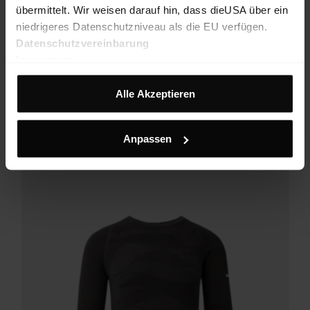
übermittelt. Wir weisen darauf hin, dass dieUSA über ein
niedrigeres Datenschutzniveau als die EU verfügen.
Datenschutzvereinbarung
Impressum
Timebeat Racing Suit Uni
Offizieller Rennanzug des Österreichischen Nationalkaders
Skibergsteigen
Alle Akzeptieren
€ 359,90
25%
€ 269,93
Anpassen
FW25