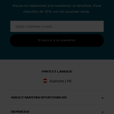
Spielraum im Schulter- und Brustbereich:
Skitourenbekleidung
Inscris-toi maintenant à la newsletter et bénéficie d'une
für Herren
von Martini Sportswear sitzt
fast
wie eine zweite Haut
.
réduction de 10% sur ton prochain achat.
Nichts flattert oder stört dich. Flexible Abschlüsse halten alles
an seinem Platz. Und die Belüftung regulierst du mit dem
Mehrwege-Zip ganz wie du sie brauchst. So bleibst du im Fokus
und konzentrierst dich auf das Wichtigste: deine Liebe zum
Sport in der freien Natur.
S'inscrire à la newsletter
PAYS ET LANGUE
Autriche | FR
ABOUT MARTINI SPORTSWEAR
SERVICES