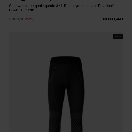
Sehr warme, enganliegende 3/4-Baselayer-Hose aus Polartec®
Power-Stretch®
€ 109,90
25%
€ 82,43
FW25