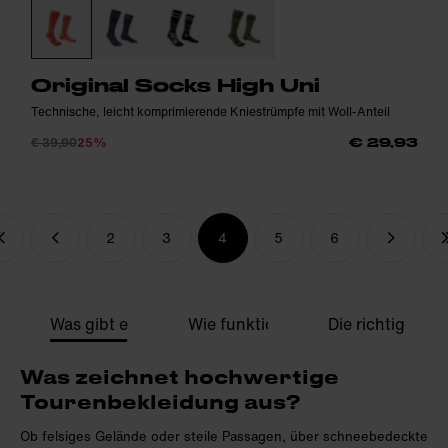
Original Socks High Uni
Technische, leicht komprimierende Kniestrümpfe mit Woll-Anteil
€ 39,90
25%
€ 29,93
2
3
4
5
6
Was gibt es zu beachten?
Wie funktioniert Layering?
Die richtigen A
Was zeichnet hochwertige
Tourenbekleidung aus?
Ob felsiges Gelände oder steile Passagen, über schneebedeckte