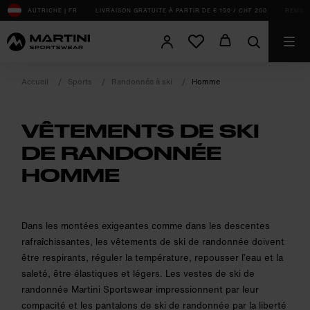
sr.Table Of Content
AUTRICHE | FR
LIVRAISON GRATUITE À PARTIR DE € 150 / CHF 200
REMBOU
Accueil
Sports
Randonnée à ski
Homme
VÊTEMENTS DE SKI
DE RANDONNÉE
HOMME
product.sr-notice
Dans les montées exigeantes comme dans les descentes
rafraîchissantes, les vêtements de ski de randonnée doivent
être respirants, réguler la température, repousser l’eau et la
saleté, être élastiques et légers. Les vestes de ski de
randonnée Martini Sportswear impressionnent par leur
compacité et les pantalons de ski de randonnée par la liberté