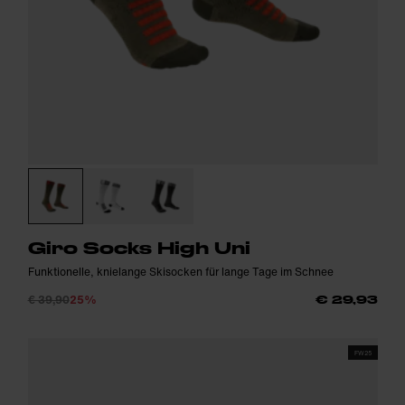
Giro Socks High Uni
Funktionelle, knielange Skisocken für lange Tage im Schnee
€ 39,90
25%
€ 29,93
FW25