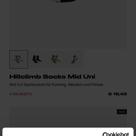
Hillclimb Socks Mid Uni
Mid Cut Sportsocken für Running, Wandern und Fitness
€ 25,90
25%
€ 19,43
FW25