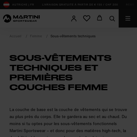
sr.Table Of Content
AUTRICHE | FR
LIVRAISON GRATUITE À PARTIR DE € 150 / CHF 200
REMBOU
Accueil
Femme
Sous-vêtements techniques
SOUS-VÊTEMENTS
TECHNIQUES ET
PREMIÈRES
COUCHES FEMME
product.sr-notice
La couche de base est la couche de vêtements qui se trouve
au plus près du corps. Elle te gardera au sec et au chaud. Du
moins si tu optes pour les sous-vêtements fonctionnels
Martini Sportswear – et donc pour des matières high-tech, la