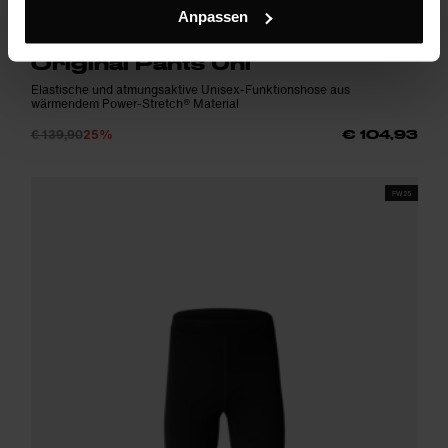
Anpassen
Original Pants Uni
Elastische und atmungsaktive Unisex-Funktionshose aus
wärmendem Power-Stretch® Material
€ 139,90
25%
€ 104,93
FW25