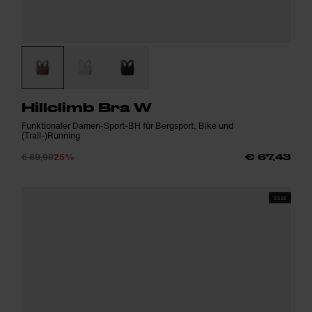
Hillclimb Bra W
Funktionaler Damen-Sport-BH für Bergsport, Bike und
(Trail-)Running
€ 89,90
25%
€ 67,43
SS26