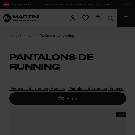
sr.Table Of Content
AUTRICHE | FR
LIVRAISON GRATUITE À PARTIR DE € 150 / CHF 200
REMBOU
Accueil
Pantalons de running
PANTALONS DE
RUNNING
product.sr-notice
Pantalons de running Homme
|
Pantalons de running Femme
Filtre
SS26