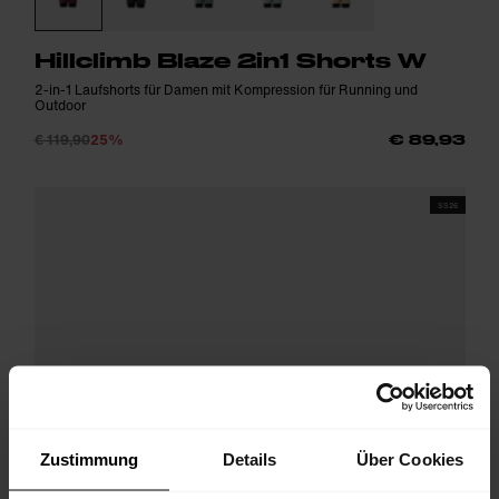
Hillclimb Blaze 2in1 Shorts W
2-in-1 Laufshorts für Damen mit Kompression für Running und
Outdoor
€ 119,90
25%
€ 89,93
SS26
Zustimmung
Details
Über Cookies