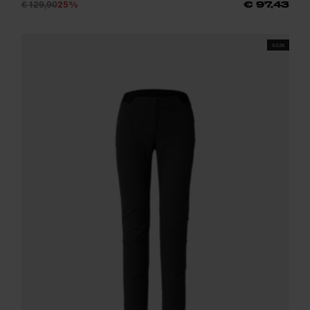
€ 129,90
25%
€ 97,43
SS26