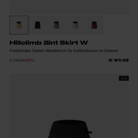
Hillclimb 2in1 Skirt W
Funktionaler Damen-Wanderrock für Outdoortouren im Sommer
€ 129,90
25%
€ 97,43
SS26