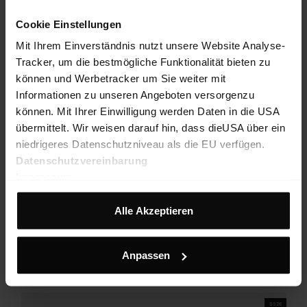
Cookie Einstellungen
Mit Ihrem Einverständnis nutzt unsere Website Analyse-
Tracker, um die bestmögliche Funktionalität bieten zu
können und Werbetracker um Sie weiter mit
Informationen zu unseren Angeboten versorgenzu
können. Mit Ihrer Einwilligung werden Daten in die USA
übermittelt. Wir weisen darauf hin, dass dieUSA über ein
niedrigeres Datenschutzniveau als die EU verfügen.
Datenschutzvereinbarung
Impressum
Alle Akzeptieren
Hillclimb Flex Shorts W
Sportliche Damen-Shorts für Outdoor-Aktivitäten an warmen Tagen
Anpassen
€ 79,90
25%
€ 59,93
SS26