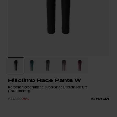
Hillclimb Race Pants W
Körpernah geschnittene, superdünne Stretchhose fürs
(Trail-)Running
€ 149,90
25%
€ 112,43