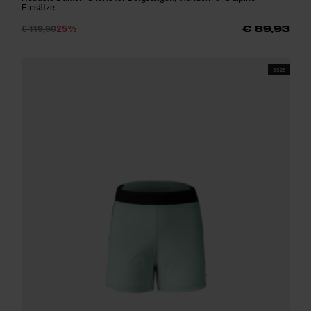
Einsätze
€ 119,90
25%
€ 89,93
SS26