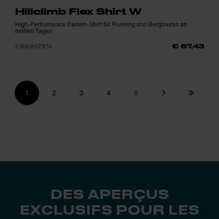
Hillclimb Flex Shirt W
High-Performance Damen-Shirt für Running und Bergtouren an
heißen Tagen
€ 89,90
25%
€ 67,43
1
2
3
4
5
DES APERÇUS
EXCLUSIFS POUR LES