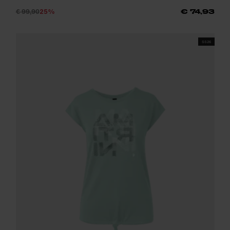
€ 99,90
25%
€ 74,93
SS26