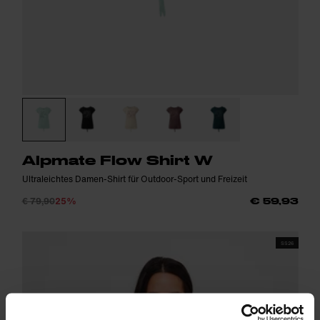
Alpmate Flow Shirt W
Ultraleichtes Damen-Shirt für Outdoor-Sport und Freizeit
€ 79,90
25%
€ 59,93
SS26