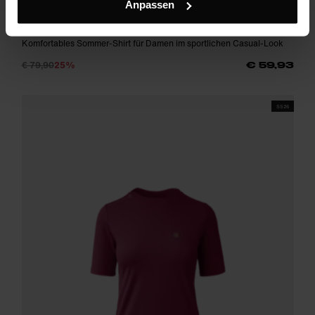
Anpassen
Alpmate ComTee Shirt W
Komfortables Sommer-Shirt für Damen im sportlichen Casual-Look
€ 79,90
25%
€ 59,93
SS26