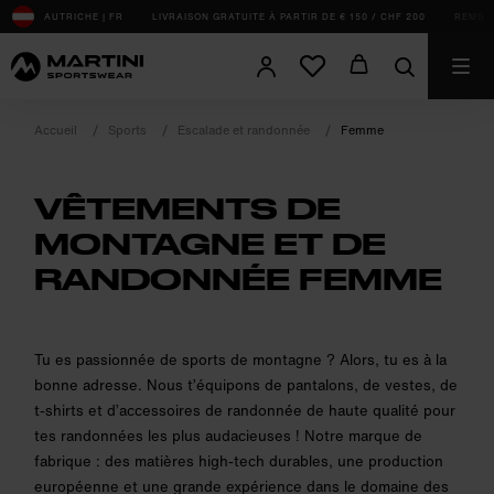
sr.Table Of Content
AUTRICHE | FR
LIVRAISON GRATUITE À PARTIR DE € 150 / CHF 200
REMBOU
Accueil
Sports
Escalade et randonnée
Femme
VÊTEMENTS DE
MONTAGNE ET DE
RANDONNÉE FEMME
product.sr-notice
Tu es passionnée de sports de montagne ? Alors, tu es à la
bonne adresse. Nous t’équipons de pantalons, de vestes, de
t-shirts et d’accessoires de randonnée de haute qualité pour
tes randonnées les plus audacieuses ! Notre marque de
fabrique : des matières high-tech durables, une production
européenne et une grande expérience dans le domaine des