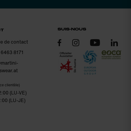
SUIS-NOUS
CT
re de contact
 6463 8171
martini-
swear.at
ce clientèle)
2:00 (LU-VE)
7:00 (LU-JE)