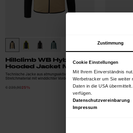
Zustimmung
Hillclimb WB Hybrid
Hillcli
Cookie Einstellungen
Hooded Jacket M
Vest M
Mit Ihrem Einverständnis nut
Technische Jacke aus atmungsaktivem
Herren-Hybridwe
Stretchmaterial mit winddichter Vorderseite
und Biken
Werbetracker um Sie weiter 
Daten in die USA übermittelt
€ 239,90
25%
€ 199,90
25%
€ 179,93
verfügen.
Datenschutzvereinbarung
Impressum