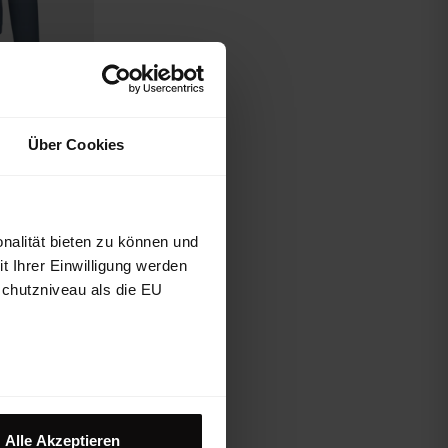
Über Cookies
cket M
nalität bieten zu können und
nde
d Skitourengehen
 Ihrer Einwilligung werden
schutzniveau als die EU
€ 194,93
Alle Akzeptieren