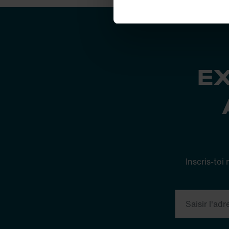
E
Inscris-toi