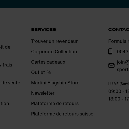
SERVICES
CONTA
Trouver un revendeur
Formulai
it de
Corporate Collection
0043
Cartes cadeaux
join@
 frais
sport
Outlet %
 de vente
Martini Flagship Store
LU-VE (Servi
09:00 - 1
Newsletter
13:00 - 1
ution
Plateforme de retours
Plateforme de retours suisse