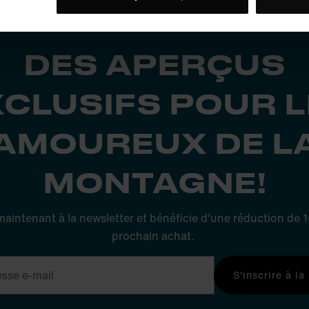
DES APERÇUS
XCLUSIFS POUR L
AMOUREUX DE L
MONTAGNE!
 maintenant à la newsletter et bénéficie d'une réduction de
prochain achat.
S'inscrire à la