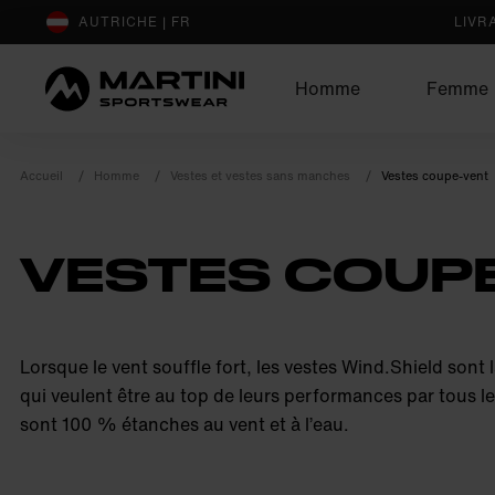
sr.Table Of Content
AUTRICHE | FR
LIVR
Homme
Femme
Accueil
Homme
Vestes et vestes sans manches
Vestes coupe-vent
VESTES COUP
product.sr-notice
Lorsque le vent souffle fort, les vestes Wind.Shield sont l
qui veulent être au top de leurs performances par tous 
sont 100 % étanches au vent et à l’eau.