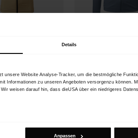
Details
mb WB Hybrid
Original Hybrid
Windbreaker Ja
zt unsere Website Analyse-Tracker, um die bestmögliche Funktio
ste für windige Tage beim Running
Dünne Windjacke für schweißtreibe
Wintersportarten wie Langlaufen un
mit Informationen zu unseren Angeboten versorgenzu können. Mit
. Wir weisen darauf hin, dass dieUSA über ein niedrigeres Daten
€ 259,90
25%
€ 149,93
Anpassen