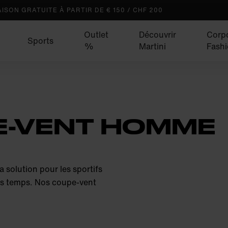
AISON GRATUITE À PARTIR DE € 150 / CHF 200
Outlet
Découvrir
Corp
Sports
%
Martini
Fash
E-VENT HOMME
a solution pour les sportifs
les temps. Nos coupe-vent