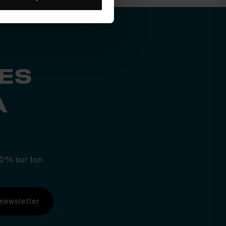
ES
A
 10% sur ton
 newsletter