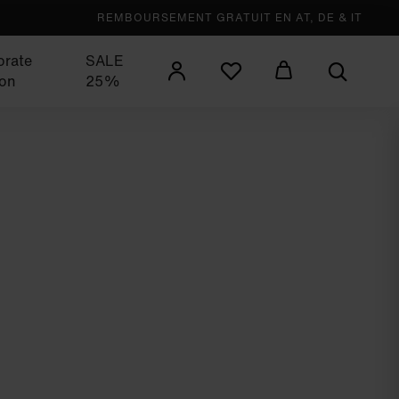
REMBOURSEMENT GRATUIT EN AT, DE & IT
orate
SALE
ion
25%