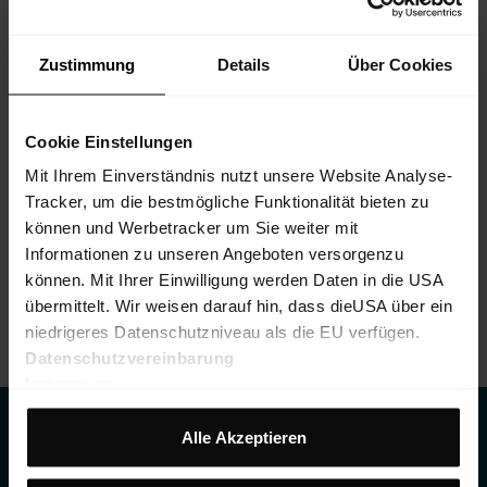
Zustimmung
Details
Über Cookies
Cookie Einstellungen
Yalca 3L Pants M
Mit Ihrem Einverständnis nutzt unsere Website Analyse-
Weiche, leichte 3-Lagen-Skihose mit hervorragendem Wetterschutz
Tracker, um die bestmögliche Funktionalität bieten zu
für ambitionierte Freerider
können und Werbetracker um Sie weiter mit
€ 599,90
25%
€ 449,93
Informationen zu unseren Angeboten versorgenzu
können. Mit Ihrer Einwilligung werden Daten in die USA
übermittelt. Wir weisen darauf hin, dass dieUSA über ein
niedrigeres Datenschutzniveau als die EU verfügen.
Datenschutzvereinbarung
Impressum
Alle Akzeptieren
DES APERÇUS