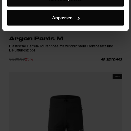
Anpassen
Argon Pants M
Elastische Herren-Tourenhose mit winddichtem Frontbesatz und
Belüftungszipps
€ 289,90
25%
€ 217,43
FW25