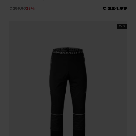
€ 299,90
25%
€ 224,93
FW25