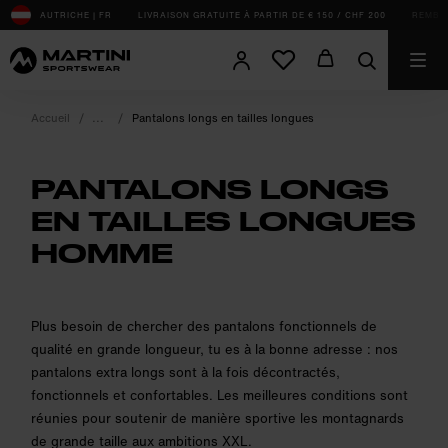
sr.Table Of Content
AUTRICHE | FR
LIVRAISON GRATUITE À PARTIR DE € 150 / CHF 200
REMBOU
Accueil
Pantalons longs en tailles longues
PANTALONS LONGS
EN TAILLES LONGUES
HOMME
product.sr-notice
Plus besoin de chercher des pantalons fonctionnels de
qualité en grande longueur, tu es à la bonne adresse : nos
pantalons extra longs sont à la fois décontractés,
fonctionnels et confortables. Les meilleures conditions sont
réunies pour soutenir de manière sportive les montagnards
de grande taille aux ambitions XXL.