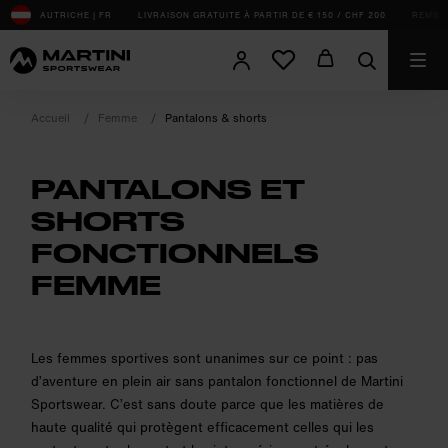
sr.Table Of Content
AUTRICHE | FR
LIVRAISON GRATUITE À PARTIR DE € 150 / CHF 200
REMBOU
Accueil
Femme
Pantalons & shorts
PANTALONS ET
SHORTS
FONCTIONNELS
FEMME
product.sr-notice
Les femmes sportives sont unanimes sur ce point : pas
d’aventure en plein air sans pantalon fonctionnel de Martini
Sportswear. C’est sans doute parce que les matières de
haute qualité qui protègent efficacement celles qui les