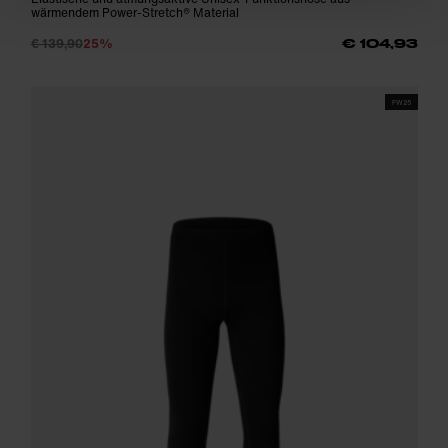
wärmendem Power-Stretch® Material
€ 139,90
25%
€ 104,93
FW25