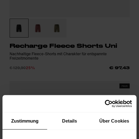
Recharge Fleece Shorts Uni
Nachhaltige Fleece-Shorts mit Charakter für entspannte
Freizeitmomente
€ 129,90
25%
€ 97,43
FW25
Zustimmung
Details
Über Cookies