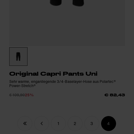
Original Capri Pants Uni
Sehr warme, enganliegende 3/4-Baselayer-Hose aus Polartec®
Power-Stretch®
€ 109,90
25%
€ 82,43
1
2
3
4