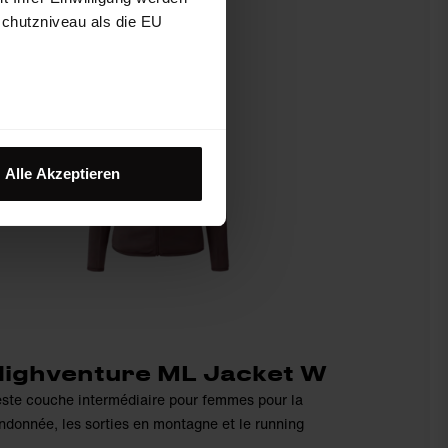
schutzniveau als die EU
Alle Akzeptieren
ighventure ML Jacket W
ste couche intermédiaire pour femmes pour la
ndonnée, les sorties en montagne et le running