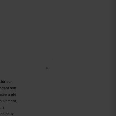
térieur,
endant son
axée a été
mouvement,
ils
 les deux