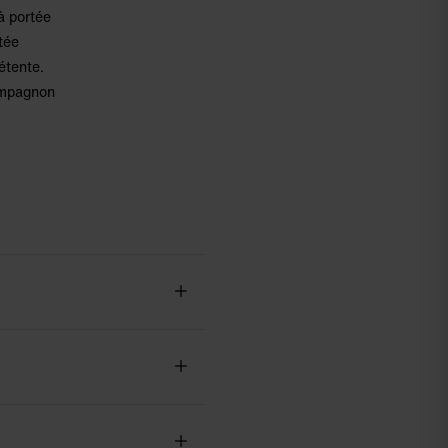
à portée
tée
étente.
compagnon