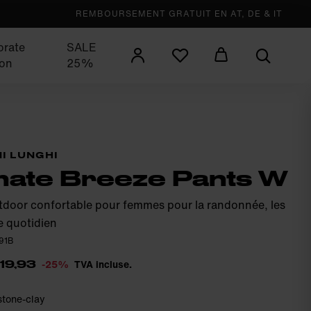
REMBOURSEMENT GRATUIT EN AT, DE & IT
orate
SALE
ion
25%
I LUNGHI
ate Breeze Pants W
tdoor confortable pour femmes pour la randonnée, les
e quotidien
591B
-25%
TVA incluse.
119,93
stone-clay