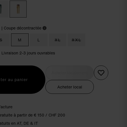
m
| Coupe décontractée
i
S
M
L
XL
XXL
| Livraison 2-3 jours ouvrables
Acheter localement
ter au panier
Acheter local
facture
gratuite à partir de € 150 / CHF 200
atuits en AT, DE & IT