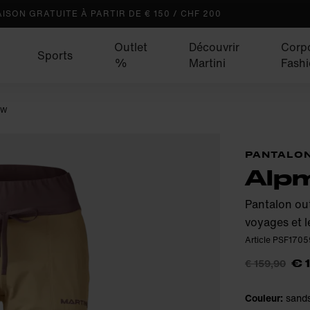
AISON GRATUITE À PARTIR DE € 150 / CHF 200
Outlet
Découvrir
Corp
Sports
%
Martini
Fash
 W
PANTALON
Alpm
Pantalon ou
voyages et l
Article PSF170
€ 159,90
€ 
Couleur:
sand