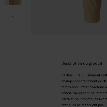
Le modèle mesure 173 cm et porte la taille S.
Le modèle mesure 173 cm et porte la taille S.
i
i
Description du produit
Parfois, il faut justement cett
changer spontanément de dire
temps libre. C'est exactemen
conçu. Sa matière hautement
parfaite pour toutes les avent
pratiques ne manquent pas : d