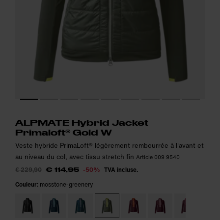
Le modèle mesure 174 cm et porte la taille S.
Le modèle mesure 174 cm et porte la taille S.
i
i
ALPMATE Hybrid Jacket
Primaloft® Gold W
Veste hybride PrimaLoft® légèrement rembourrée à l'avant et
au niveau du col, avec tissu stretch fin
Article 009 9540
€ 229,90
-50%
TVA incluse.
€ 114,95
Couleur:
mosstone-greenery