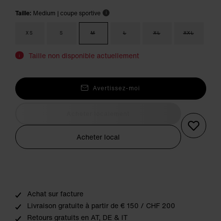
Taille:
Medium
| coupe sportive
i
XS
S
M
L
XL
XXL
Taille non disponible actuellement
i
Avertissez-moi
Acheter localement
Acheter local
Achat sur facture
Livraison gratuite à partir de € 150 / CHF 200
Retours gratuits en AT, DE & IT