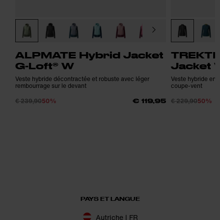
ALPMATE Hybrid Jacket
TREKTE
G-Loft® W
Jacket 
Veste hybride décontractée et robuste avec léger
Veste hybride en 
rembourrage sur le devant
coupe-vent
€ 239,90
50%
€ 229,90
50%
€ 119,95
PAYS ET LANGUE
Autriche | FR