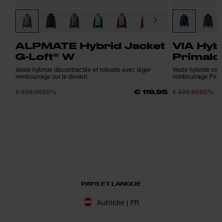
ALPMATE Hybrid Jacket
VIA Hyb
G-Loft® W
Primalo
Veste hybride décontractée et robuste avec léger
Veste hybride mult
rembourrage sur le devant
rembourrage Prima
€ 239,90
50%
€ 239,90
50%
€ 119,95
PAYS ET LANGUE
Autriche | FR