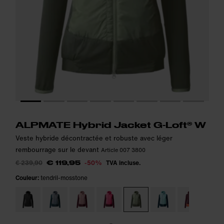
Le modèle mesure 174 cm et porte la taille S.
Le modèle mesure 174 cm et porte la taille S.
i
i
ALPMATE Hybrid Jacket G-Loft® W
Veste hybride décontractée et robuste avec léger
rembourrage sur le devant
Article 007 3800
€ 239,90
-50%
TVA incluse.
€ 119,95
Couleur:
tendril-mosstone