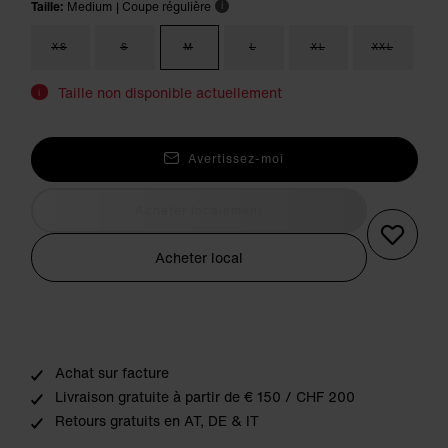
Taille:
Medium
| Coupe régulière
i
XS
S
M
L
XL
XXL
Taille non disponible actuellement
i
Avertissez-moi
Acheter localement
Acheter local
Achat sur facture
Livraison gratuite à partir de € 150 / CHF 200
Retours gratuits en AT, DE & IT