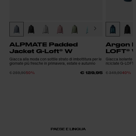
ALPMATE Padded
Argon P
Jacket G-Loft® W
LOFT® 
Giacca alla moda con sottile strato di imbottitura per le
Giacca isolante ca
giornate più fresche in primavera, estate e autunno
riciclate G-LOFT
€ 259,90
50%
€ 349,90
40%
€ 129,95
PAESE E LINGUA