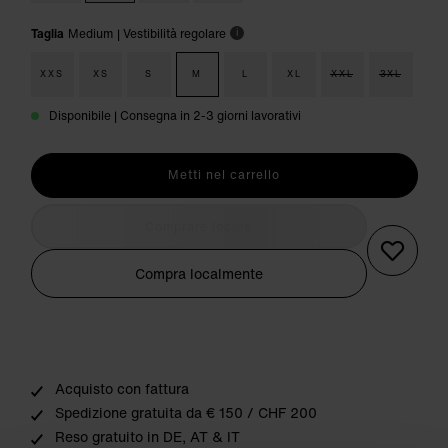
Taglia
Medium
| Vestibilità regolare
i
XXS
XS
S
M
L
XL
XXL
3XL
Disponibile | Consegna in 2-3 giorni lavorativi
Metti nel carrello
Comprare locale
Compra localmente
Acquisto con fattura
Spedizione gratuita da € 150 / CHF 200
Reso gratuito in DE, AT & IT