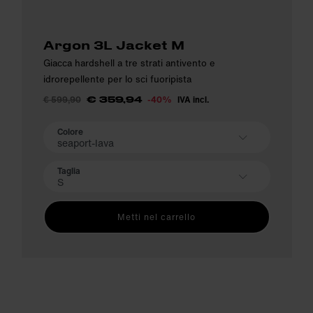
Argon 3L Jacket M
Giacca hardshell a tre strati antivento e
idrorepellente per lo sci fuoripista
€ 599,90
-40%
IVA incl.
€ 359,94
Colore
seaport-lava
Taglia
S
Metti nel carrello