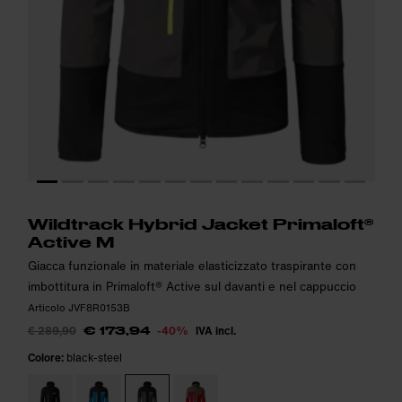
Altezza della modella: 184cm. La modella indossa: M
Altezza della modella: 184cm. La modella indossa: M
i
i
Wildtrack Hybrid Jacket Primaloft®
Active M
Giacca funzionale in materiale elasticizzato traspirante con
imbottitura in Primaloft® Active sul davanti e nel cappuccio
Articolo JVF8R0153B
€ 289,90
-40%
IVA incl.
€ 173,94
Colore:
black-steel