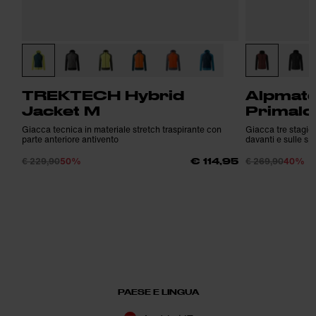
TREKTECH Hybrid
Alpmate
Jacket M
Primalo
Giacca tecnica in materiale stretch traspirante con
Giacca tre stagion
parte anteriore antivento
davanti e sulle spa
€ 229,90
50%
€ 269,90
40%
€ 114,95
PAESE E LINGUA