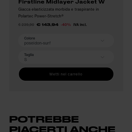
Firstline Midlayer Jacket W
Giacca elasticizzata morbida e traspirante in
Polartec Power-Stretch®
€ 239,90
-40%
IVA incl.
€ 143,94
Colore
poseidon-surf
Taglia
S
Metti nel carrello
POTREBBE
PIACERTI ANCHE