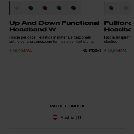
Up And Down Functional
Fullforc
Headband W
Headba
Fascia per capelli elastica in materiale funzionale
Fascia traspirante
sottile per una condizione termica e comfort ottimali
elastico
€ 29,90
40%
€ 32,90
40%
€ 17,94
PAESE E LINGUA
Austria | IT