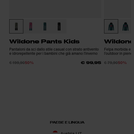
Wildone Pants Kids
Wildone
Pantaloni da sci dallo stile casual con strato antivento
Felpa morbida e c
e idrorepellente per i bambini che già amano l’inverno
l’outdoor in pieno 
€ 199,90
50%
€ 79,90
50%
€ 99,95
PAESE E LINGUA
Austria | IT