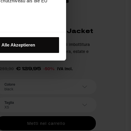
schutzniveau als die EU
ALPMATE Padded Jacket
-Loft® W
acca alla moda con sottile strato di imbottitura
Alle Akzeptieren
r le giornate più fresche in primavera, estate e
utunno
 259,90
-50%
IVA incl.
€ 129,95
Colore
black
Taglia
XS
Metti nel carrello