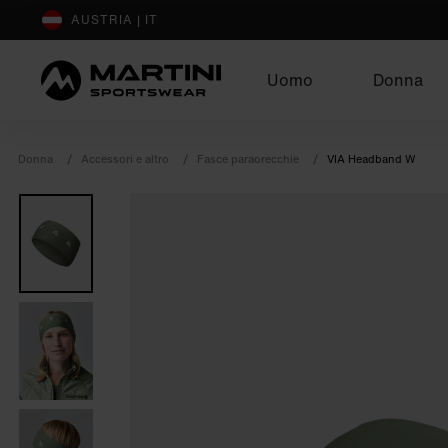
sr.Table Of Content
Completa il tuo outfit
Potrebbe piacerti anche
AUSTRIA | IT
Uomo
Donna
Donna
Accessori e altro
Fasce paraorecchie
VIA Headband W