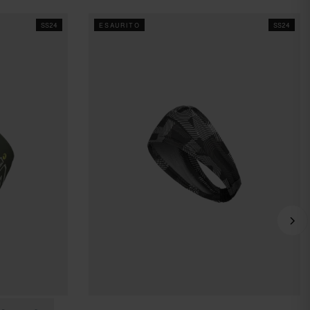
SS24
ESAURITO
SS24