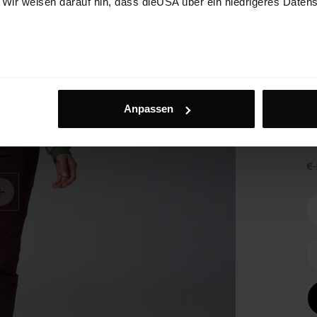
. Wir weisen darauf hin, dass dieUSA über ein niedrigeres Daten
G
Gi
Anpassen
pe
a
€