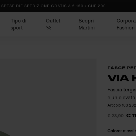
SPESE DIE SPEDIZIONE GRATIS A € 150 / CHF 200
Tipo di
Outlet
Scopri
Corpora
sport
%
Martini
Fashion
FASCE PER
VIA
Fascia tergi
e un elevato 
Articolo 103 20
€ 23,90
€ 1
Colore:
mosst