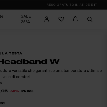
RESO GRATUITO IN AT, DE E IT
te
SALE
25%
 LA TESTA
 Headband W
sudore versatile che garantisce una temperatura ottimale
livello di comfort
20
-50%
IVA incl.
1,95
one