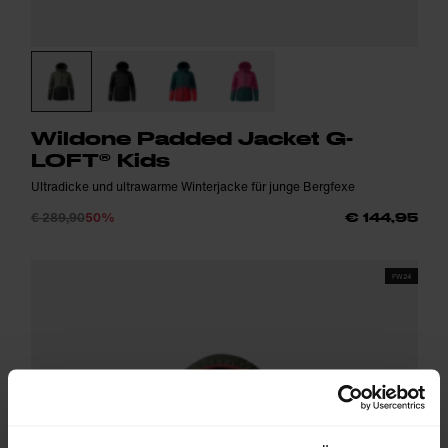
Wildone Padded Jacket G-
LOFT® Kids
Ultradicke und ultrawarme Winterjacke für junge Bergfexe
€ 289,90
50%
€ 144,95
FW24