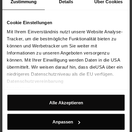
Zustimmung
Details
Über Cookies
Cookie Einstellungen
Mit Ihrem Einverständnis nutzt unsere Website Analyse-
Tracker, um die bestmögliche Funktionalität bieten zu
können und Werbetracker um Sie weiter mit
Informationen zu unseren Angeboten versorgenzu
können. Mit Ihrer Einwilligung werden Daten in die USA
übermittelt. Wir weisen darauf hin, dass dieUSA über ein
niedrigeres Datenschutzniveau als die EU verfügen.
Datenschutzvereinbarung
Impressum
Alle Akzeptieren
Anpassen
Wildone Hybrid Jacket G-
LOFT® Kids