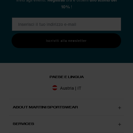
inviti agli eventi.
Registrati
ora e ottieni
uno sconto del
10%
!
Iscriviti alla newsletter
PAESE E LINGUA
Austria | IT
ABOUT MARTINI SPORTSWEAR
SERVICES