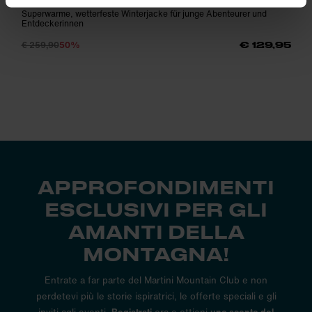
Superwarme, wetterfeste Winterjacke für junge Abenteurer und
Entdeckerinnen
€ 259,90
50%
€ 129,95
APPROFONDIMENTI
ESCLUSIVI PER GLI
AMANTI DELLA
MONTAGNA!
Entrate a far parte del Martini Mountain Club e non
perdetevi più le storie ispiratrici, le offerte speciali e gli