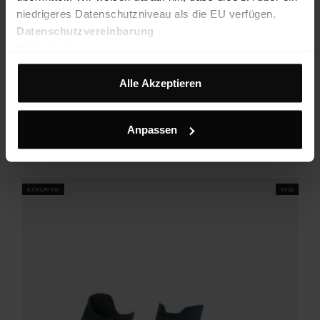
niedrigeres Datenschutzniveau als die EU verfügen.
Datenschutzvereinbarung
Impressum
Alle Akzeptieren
INMOTION Socks Hike Uni
Gepolsterte Sportsocken aus atmungsaktivem und schnell
trocknendem Funktionsmaterial
Anpassen
€ 18,90
50%
€ 9,45
ESAURITO
SS22