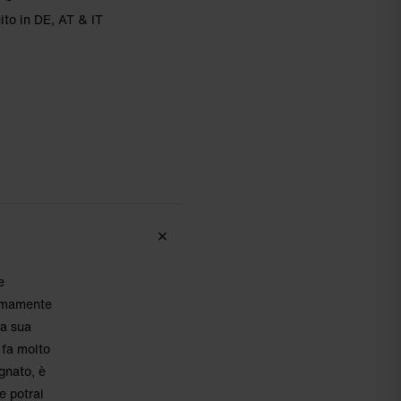
ito in DE, AT & IT
e
remamente
La sua
 fa molto
gnato, è
e potrai