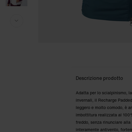
Altezza della modella: 169cm. La modella ind
Altezza della modella: 169cm. La modella ind
i
i
Descrizione prodotto
Adatta per lo scialpinismo, la
invernali, il Recharge Padde
leggero e molto comodo, è anc
imbottitura realizzata al 100
freddo, senza rinunciare alla
interamente antivento, forte