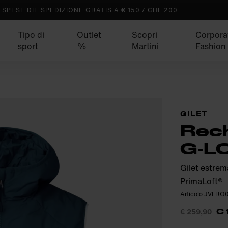
SPESE DIE SPEDIZIONE GRATIS A € 150 / CHF 200
Tipo di
Outlet
Scopri
Corpora
sport
%
Martini
Fashion
GILET
Rec
G-L
Gilet estrem
PrimaLoft®
Articolo JVFRO
€ 259,90
€ 