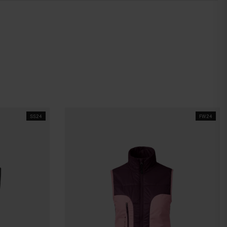
SS24
FW24