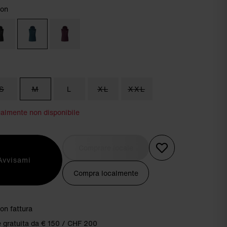
don
m
S
M
L
XL
XXL
ualmente non disponibile
Comprare locale
Avvisami
Compra localmente
on fattura
 gratuita da € 150 / CHF 200