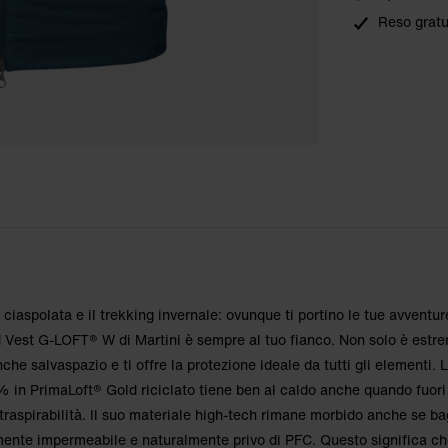
Reso gratu
ossa: S
ossa: S
 ciaspolata e il trekking invernale: ovunque ti portino le tue avventur
d Vest G-LOFT® W di Martini è sempre al tuo fianco. Non solo è est
he salvaspazio e ti offre la protezione ideale da tutti gli elementi. 
% in PrimaLoft® Gold riciclato tiene ben al caldo anche quando fuori
 traspirabilità. Il suo materiale high-tech rimane morbido anche se ba
mente impermeabile e naturalmente privo di PFC. Questo significa ch