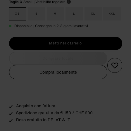
Taglia
X-Small
| Vestibilità regolare
i
XS
S
M
L
XL
XXL
Disponibile | Consegna in 2-3 giorni lavorativi
Metti nel carrello
Comprare locale
Compra localmente
Acquisto con fattura
Spedizione gratuita da € 150 / CHF 200
Reso gratuito in DE, AT & IT