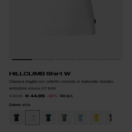
Altezza della modella: 174cm. La modella indossa: S
Altezza della modella: 174cm. La modella indossa: S
i
i
HILLCLIMB Shirt W
Classica maglia con colletto rotondo in materiale riciclato
antiodore
Articolo 017 8495
€ 89,90
-50%
IVA incl.
€ 44,95
Colore:
white