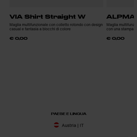
VIA Shirt Straight W
ALPMAT
Maglia multifunzionale con colletto rotondo con design
Maglia multifunzio
casual e fantasia a blocchi di colore
con una stampa a
€ 0,00
€ 0,00
PAESE E LINGUA
Austria | IT