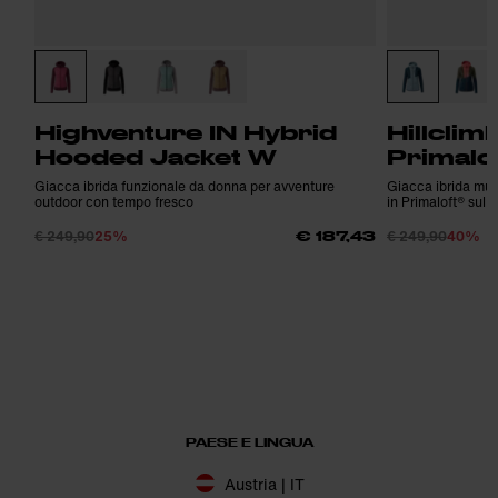
Highventure IN Hybrid
Hillclim
Hooded Jacket W
Primalo
Giacca ibrida funzionale da donna per avventure
Giacca ibrida mult
outdoor con tempo fresco
in Primaloft® sul 
€ 249,90
25%
€ 249,90
40%
€ 187,43
PAESE E LINGUA
Austria | IT