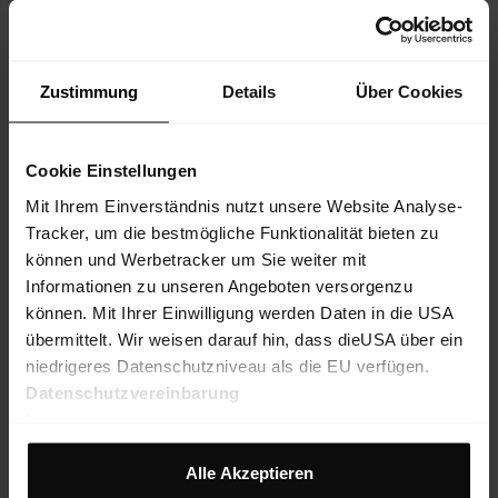
Descrizione prodotto
Zustimmung
Details
Über Cookies
Materiale
Cookie Einstellungen
Caratteristiche principali
Mit Ihrem Einverständnis nutzt unsere Website Analyse-
Tracker, um die bestmögliche Funktionalität bieten zu
Caratteristiche
können und Werbetracker um Sie weiter mit
Informationen zu unseren Angeboten versorgenzu
können. Mit Ihrer Einwilligung werden Daten in die USA
Sostenibilità
übermittelt. Wir weisen darauf hin, dass dieUSA über ein
niedrigeres Datenschutzniveau als die EU verfügen.
Datenschutzvereinbarung
Duty to provide information
Impressum
Alle Akzeptieren
POTREBBE