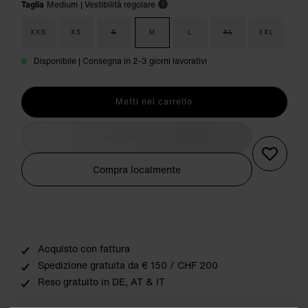
Taglia
Medium
| Vestibilità regolare
i
XXS
XS
S
M
L
XL
XXL
Disponibile | Consegna in 2-3 giorni lavorativi
Metti nel carrello
Comprare locale
Compra localmente
Acquisto con fattura
Spedizione gratuita da € 150 / CHF 200
Reso gratuito in DE, AT & IT