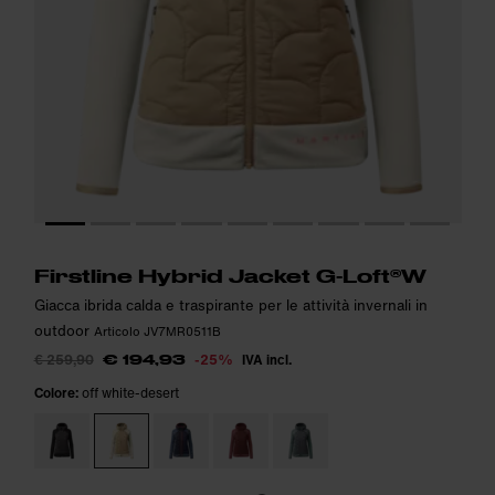
Altezza della modella: 175 cm. La modella indossa: S
Altezza della modella: 175 cm. La modella indossa: S
i
i
Firstline Hybrid Jacket G-Loft®W
Giacca ibrida calda e traspirante per le attività invernali in
outdoor
Articolo JV7MR0511B
€ 259,90
-25%
IVA incl.
€ 194,93
Colore:
off white-desert