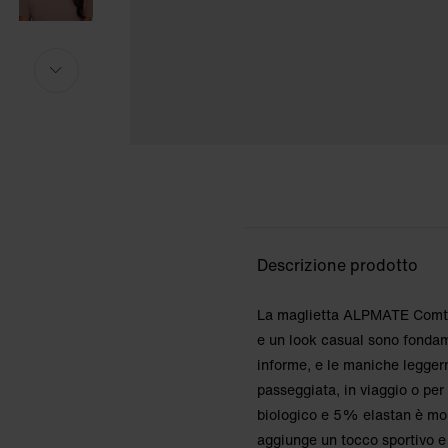
Altezza della modella: 175cm. La modella ind
Altezza della modella: 175cm. La modella ind
i
i
Descrizione prodotto
La maglietta ALPMATE Comtee 
e un look casual sono fondam
informe, e le maniche legger
passeggiata, in viaggio o pe
biologico e 5% elastan è mor
aggiunge un tocco sportivo e 