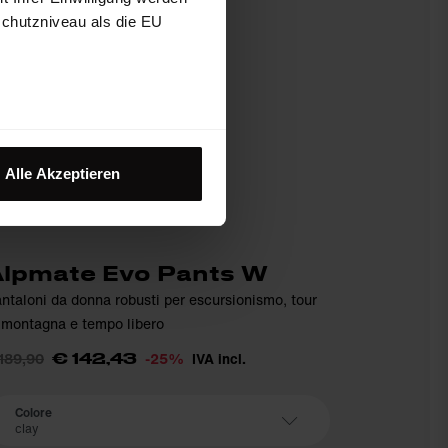
schutzniveau als die EU
Alle Akzeptieren
lpmate Evo Pants W
ntaloni da donna robusti per escursionismo, tour
 montagna e tempo libero
189,90
-25%
IVA incl.
€ 142,43
Colore
clay