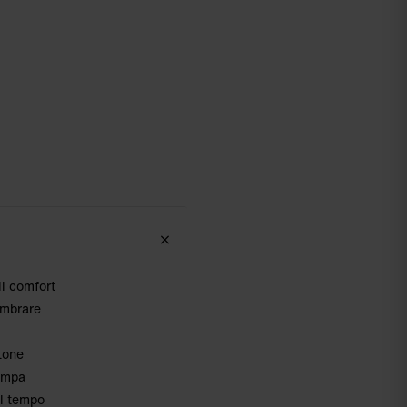
il comfort
embrare
tone
tampa
il tempo