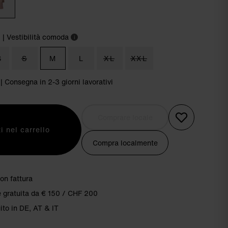
m
| Vestibilità comoda
i
S
S
M
L
XL
XXL
 | Consegna in 2-3 giorni lavorativi
Comprare locale
i nel carrello
Compra localmente
on fattura
 gratuita da € 150 / CHF 200
ito in DE, AT & IT