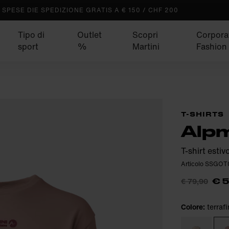
SPESE DIE SPEDIZIONE GRATIS A € 150 / CHF 200
Tipo di
Outlet
Scopri
Corpora
sport
%
Martini
Fashion
T-SHIRTS
Alpm
T-shirt esti
Articolo SSGO
€ 79,90
€ 
Colore:
terraf