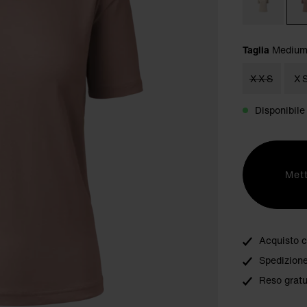
Taglia
Mediu
XXS
X
Disponibile
Mett
Acquisto c
Spedizione
Reso gratu