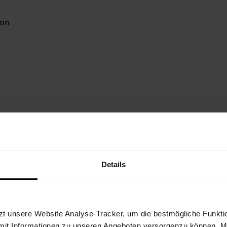
ion
IT
Details
zt unsere Website Analyse-Tracker, um die bestmögliche Funktio
mit Informationen zu unseren Angeboten versorgenzu können. Mit