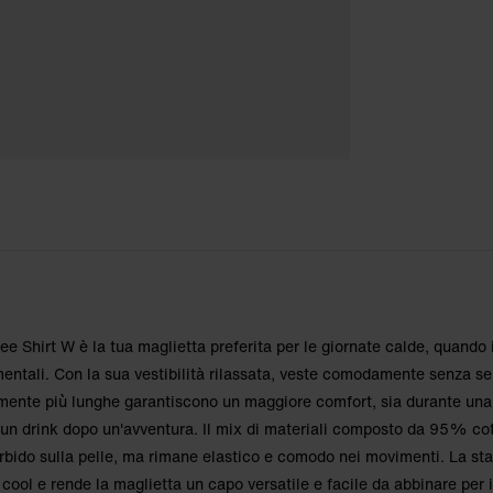
ossa: S
ossa: S
Shirt W è la tua maglietta preferita per le giornate calde, quando 
entali. Con la sua vestibilità rilassata, veste comodamente senza s
mente più lunghe garantiscono un maggiore comfort, sia durante una
r un drink dopo un'avventura. Il mix di materiali composto da 95% co
bido sulla pelle, ma rimane elastico e comodo nei movimenti. La s
cool e rende la maglietta un capo versatile e facile da abbinare per 