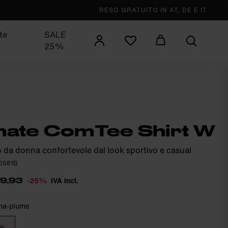
RESO GRATUITO IN AT, DE E IT
te
SALE
25%
ate ComTee Shirt W
vo da donna confortevole dal look sportivo e casual
T0581B
-25%
IVA incl.
59,93
ina-plume