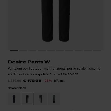
Altezza della modella: 180 cm. La modella indossa: S
Altezza della modella: 180 cm. La modella indossa: S
i
i
Desire Pants W
Pantaloni per l’outdoor multifunzionali per lo scialpinismo, lo
sci di fondo e la ciaspolata
Articolo PS9480460B
€ 239,90
-25%
IVA incl.
€ 179,93
Colore:
black