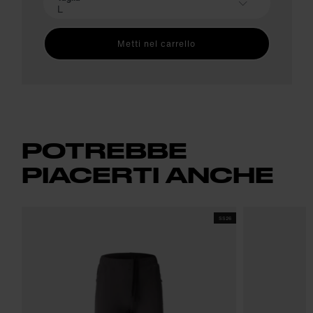
L
Metti nel carrello
POTREBBE
PIACERTI ANCHE
SS26