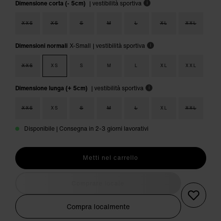
Dimensione corta (- 5cm)
| vestibilità sportiva
i
XXS
XS
S
M
L
XL
XXL
Dimensioni normali
X-Small
| vestibilità sportiva
i
XXS
XS
S
M
L
XL
XXL
Dimensione lunga (+ 5cm)
| vestibilità sportiva
i
XXS
XS
S
M
L
XL
XXL
Disponibile | Consegna in 2-3 giorni lavorativi
Metti nel carrello
Comprare locale
Compra localmente