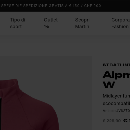
SPESE DIE SPEDIZIONE GRATIS A € 150 / CHF 200
Tipo di
Outlet
Scopri
Corpora
sport
%
Martini
Fashion
STRATI I
Alpm
W
Midlayer fun
ecocompatib
Articolo JV627
€ 229,90
€ 