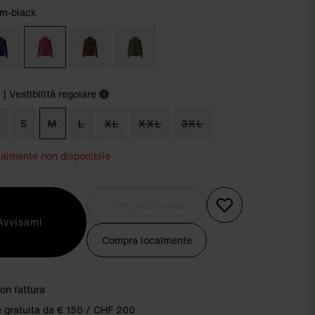
om-black
m
| Vestibilità regolare
i
S
S
M
L
XL
XXL
3XL
ualmente non disponibile
Comprare locale
Avvisami
Compra localmente
on fattura
 gratuita da € 150 / CHF 200