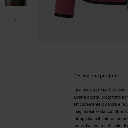
Altezza della modella: 165cm. La modella ind
Altezza della modella: 165cm. La modella ind
i
i
Descrizione prodotto
La giacca ALPMATE Midlayer 
all’aria aperta, progettato pe
efficacemente il calore e rid
maglia realizzata con fibre a
intrappolano il calore corpor
protettiva limita il rilascio d