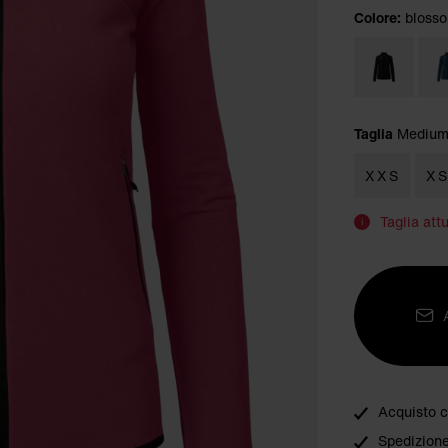
Colore:
bloss
Taglia
Mediu
XXS
X
Taglia att
i
Acquisto c
Spedizione