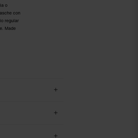
ia o
 tasche con
lio regular
ne. Made