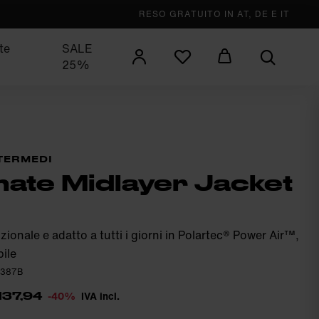
RESO GRATUITO IN AT, DE E IT
te
SALE
25%
NTERMEDI
ate Midlayer Jacket
zionale e adatto a tutti i giorni in Polartec® Power Air™,
ile
0387B
-40%
IVA incl.
137,94