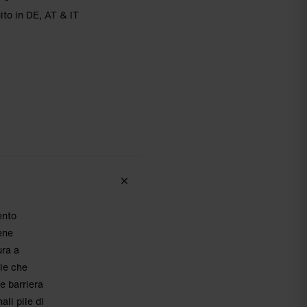
ito in DE, AT & IT
ento
iene
ura a
ole che
e barriera
ali pile di