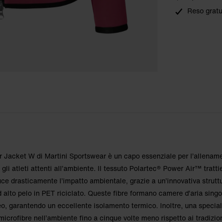
Reso gratu
ossa: S
ossa: S
Jacket W di Martini Sportswear è un capo essenziale per l’allenam
r gli atleti attenti all’ambiente. Il tessuto Polartec® Power Air™ tratt
uce drasticamente l’impatto ambientale, grazie a un’innovativa strutt
d alto pelo in PET riciclato. Queste fibre formano camere d’aria sing
eo, garantendo un eccellente isolamento termico. Inoltre, una special
i microfibre nell’ambiente fino a cinque volte meno rispetto ai tradizion