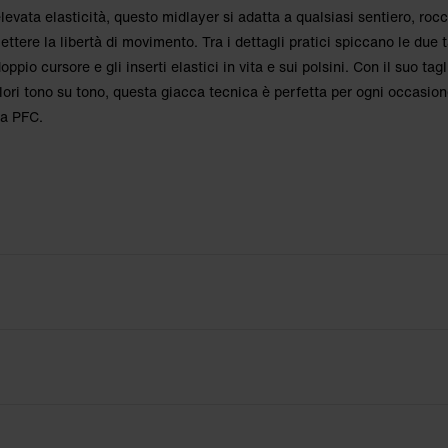
elevata elasticità, questo midlayer si adatta a qualsiasi sentiero, rocc
tere la libertà di movimento. Tra i dettagli pratici spiccano le due
oppio cursore e gli inserti elastici in vita e sui polsini. Con il suo tag
 colori tono su tono, questa giacca tecnica è perfetta per ogni occasio
za PFC.