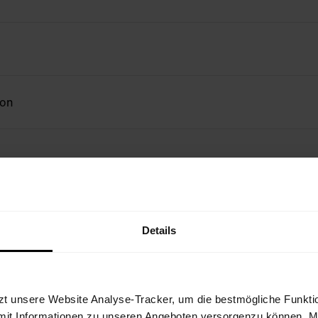
ion
Details
IT
zt unsere Website Analyse-Tracker, um die bestmögliche Funktio
mit Informationen zu unseren Angeboten versorgenzu können. Mit