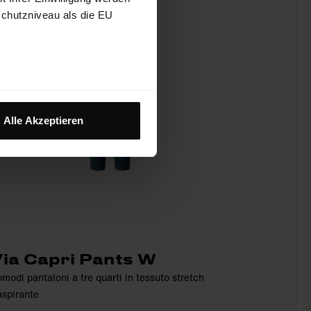
schutzniveau als die EU
Alle Akzeptieren
ia Capri Pants W
modi pantaloni a tre quarti in tessuto stretch
aspirante