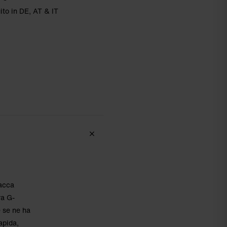
ito in DE, AT & IT
iacca
ra G-
e se ne ha
apida,