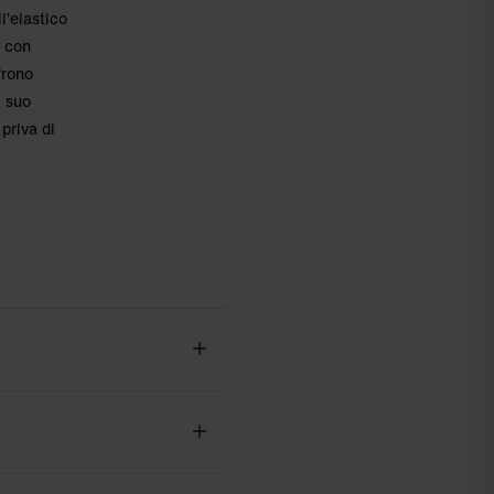
l’elastico
l con
frono
l suo
priva di