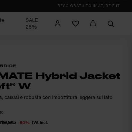
RESO GRATUITO IN AT, DE E IT
te
SALE
25%
IBRIDE
MATE Hybrid Jacket
ft® W
a, casual e robusta con imbottitura leggera sul lato
00
-50%
IVA incl.
119,95