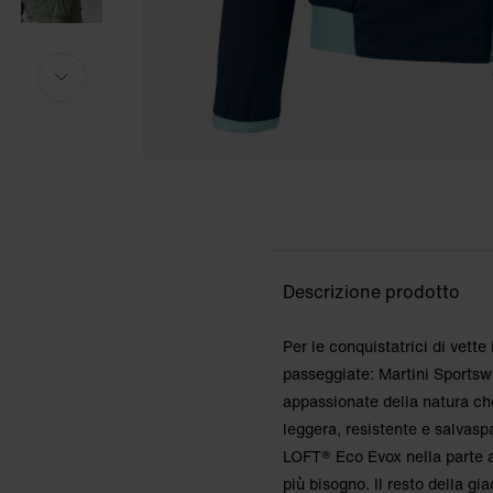
Altezza della modella: 174cm. La modella ind
Altezza della modella: 174cm. La modella ind
i
i
Descrizione prodotto
Per le conquistatrici di vett
passeggiate: Martini Sportsw
appassionate della natura ch
leggera, resistente e salvaspa
LOFT® Eco Evox nella parte a
più bisogno. Il resto della gi