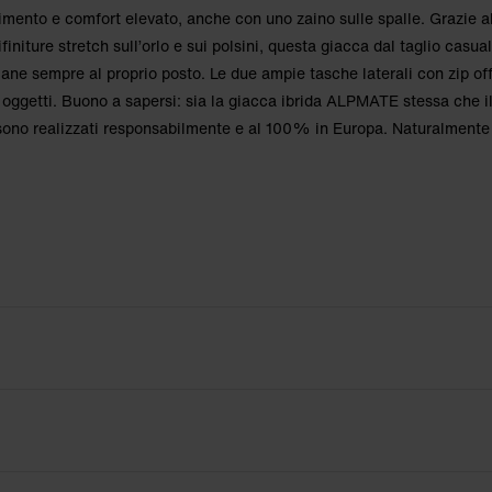
imento e comfort elevato, anche con uno zaino sulle spalle. Grazie al
rifiniture stretch sull’orlo e sui polsini, questa giacca dal taglio casua
ane sempre al proprio posto. Le due ampie tasche laterali con zip of
i oggetti. Buono a sapersi: sia la giacca ibrida ALPMATE stessa che i
ono realizzati responsabilmente e al 100% in Europa. Naturalmente 