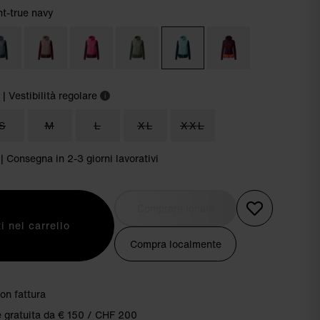
ht-true navy
| Vestibilità regolare
i
S
M
L
XL
XXL
 | Consegna in 2-3 giorni lavorativi
Comprare locale
i nel carrello
Compra localmente
on fattura
 gratuita da € 150 / CHF 200