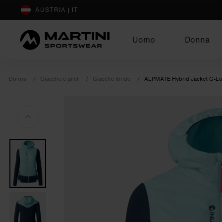
sr.Table Of Content
Completa il tuo outfit
Potrebbe piacerti anche
AUSTRIA | IT
Uomo
Donna
Donna
Giacche e gilet
Giacche ibride
ALPMATE Hybrid Jacket G-Lo