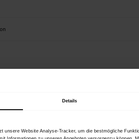
ion
IT
Details
zt unsere Website Analyse-Tracker, um die bestmögliche Funktio
mit Informationen zu unseren Angeboten versorgenzu können. Mit