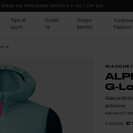
SPESE DIE SPEDIZIONE GRATIS A € 150 / CHF 200
Tipo di
Outlet
Scopri
Corpora
sport
%
Martini
Fashion
ft® W
GIACCHE 
ALP
G-Lo
Giacca ibrid
anteriore
Articolo 007 38
€ 239,90
€ 