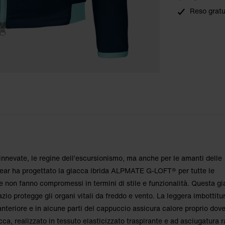
Reso gratu
ossa: S
ossa: S
e innevate, le regine dell’escursionismo, ma anche per le amanti delle
ear ha progettato la giacca ibrida ALPMATE G-LOFT® per tutte le
e non fanno compromessi in termini di stile e funzionalità. Questa g
zio protegge gli organi vitali da freddo e vento. La leggera imbottitu
nteriore e in alcune parti del cappuccio assicura calore proprio dov
acca, realizzato in tessuto elasticizzato traspirante e ad asciugatura r