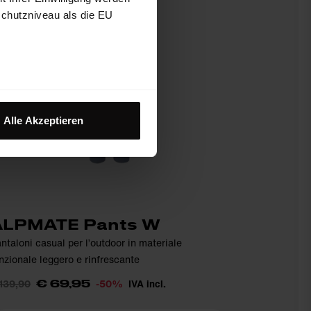
schutzniveau als die EU
Alle Akzeptieren
ALPMATE Pants W
ntaloni casual per l’outdoor in materiale
nzionale leggero e rinfrescante
139,90
-50%
IVA incl.
€ 69,95