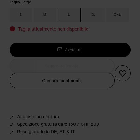
Taglia
Large
S
M
L
XL
XXL
Taglia attualmente non disponibile
i
Avvisami
Comprare locale
Compra localmente
Acquisto con fattura
Spedizione gratuita da € 150 / CHF 200
Reso gratuito in DE, AT & IT