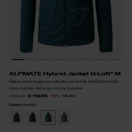
Altezza della modella: 184cm. La modella indossa: M
Altezza della modella: 184cm. La modella indossa: M
i
i
ALPMATE Hybrid Jacket G-Loft® M
Giacca ibrida leggera e robusta con sottile imbottitura sulla
zona centrale del corpo
Articolo 050 N046
€ 239,90
-50%
IVA incl.
€ 119,95
Colore:
poseidon