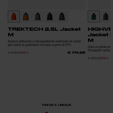
TREKTECH 2.5L Jacket
HIGHVE
M
Jacket 
M
Guscio antivento e idrorepellente realizzato al cento
per cento in poliestere riciclato e privo di PFC
Giacca ibrida resi
Primaloft® nell’ar
€ 349,90
50%
€ 174,95
€ 259,90
50%
PAESE E LINGUA