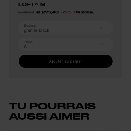
LOFT® M
€ 369,90
-25%
TVA incluse.
€ 277,43
Couleur
granite-black
Taille:
S
Ajouter au panier
TU POURRAIS
AUSSI AIMER