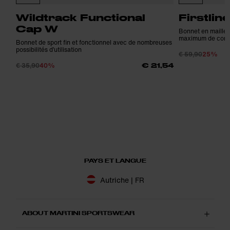
Wildtrack Functional
Firstlin
Cap W
Bonnet en maille 
maximum de confor
Bonnet de sport fin et fonctionnel avec de nombreuses
possibilités d’utilisation
€ 59,90
25%
€ 35,90
40%
€ 21,54
PAYS ET LANGUE
Autriche | FR
ABOUT MARTINI SPORTSWEAR