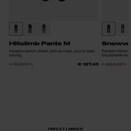
Hillclimb Pants M
Snowven
Pantalon stretch ultrafin, près du corps, pour le (trail)
Pantalon d’hiver u
running
fonctionnelle élas
€ 169,90
25%
€ 289,90
40%
€ 127,43
PAYS ET LANGUE