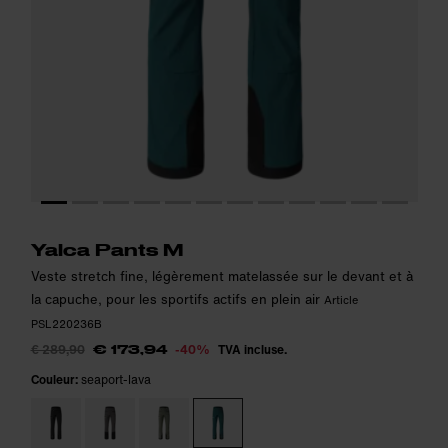
Le modèle mesure 185 cm et porte la taille 48.
Le modèle mesure 185 cm et porte la taille 48.
i
i
Yalca Pants M
Veste stretch fine, légèrement matelassée sur le devant et à
la capuche, pour les sportifs actifs en plein air
Article
PSL220236B
€ 289,90
-40%
TVA incluse.
€ 173,94
Couleur:
seaport-lava