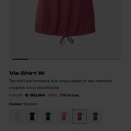
Le modèle mesure 165 cm et porte la taille S.
Le modèle mesure 165 cm et porte la taille S.
i
i
Via Shirt W
Tee-shirt performance à la coupe ample et aux manches
coupées
Article SS5AM0368B
€ 84,90
-40%
TVA incluse.
€ 50,94
Couleur:
blossom