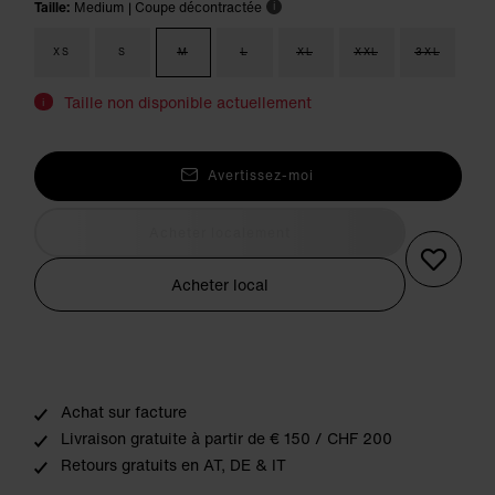
Taille:
Medium
| Coupe décontractée
i
XS
S
M
L
XL
XXL
3XL
Taille non disponible actuellement
i
Avertissez-moi
Acheter localement
Acheter local
Achat sur facture
Livraison gratuite à partir de € 150 / CHF 200
Retours gratuits en AT, DE & IT