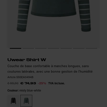
Le modèle mesure 180 cm et porte la taille S.
Le modèle mesure 180 cm et porte la taille S.
i
i
Uwear Shirt W
Couche de base confortable à manches longues, sans
coutures latérales, avec une bonne gestion de l’humidité
Article SSSEA0494B
€ 99,90
-25%
TVA incluse.
€ 74,93
Couleur:
misty blue-white