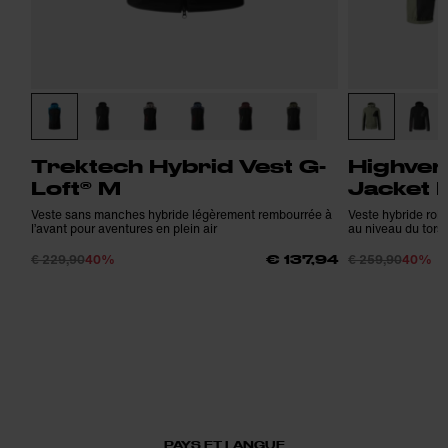
Trektech Hybrid Vest G-
Highven
Loft® M
Jacket 
Veste sans manches hybride légèrement rembourrée à
Veste hybride rob
l’avant pour aventures en plein air
au niveau du tors
€ 229,90
40%
€ 259,90
40%
€ 137,94
PAYS ET LANGUE