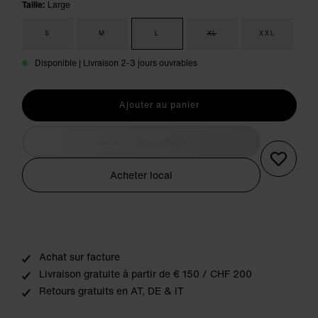
Taille:
Large
S
M
L
XL
XXL
Disponible | Livraison 2-3 jours ouvrables
Ajouter au panier
Acheter localement
Acheter local
Achat sur facture
Livraison gratuite à partir de € 150 / CHF 200
Retours gratuits en AT, DE & IT