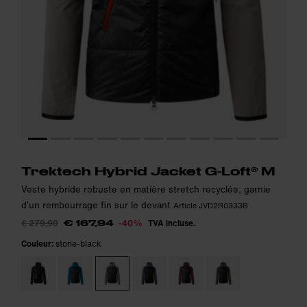
Le modèle mesure 180 cm et porte la taille M.
Le modèle mesure 180 cm et porte la taille M.
i
i
Trektech Hybrid Jacket G-Loft® M
Veste hybride robuste en matière stretch recyclée, garnie
d’un rembourrage fin sur le devant
Article JVD2R0333B
€ 279,90
-40%
TVA incluse.
€ 167,94
Couleur:
stone-black