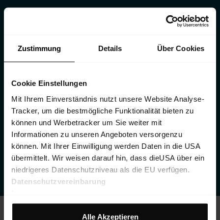
DES APERÇUS
EXCLUSIFS POUR LES
Zustimmung
Details
Über Cookies
AMOUREUX DE LA
MONTAGNE!
Cookie Einstellungen
Inscris-toi maintenant à la newsletter et bénéficie d'une
Mit Ihrem Einverständnis nutzt unsere Website Analyse-
réduction de 10% sur ton prochain achat.
Tracker, um die bestmögliche Funktionalität bieten zu
können und Werbetracker um Sie weiter mit
Informationen zu unseren Angeboten versorgenzu
können. Mit Ihrer Einwilligung werden Daten in die USA
übermittelt. Wir weisen darauf hin, dass dieUSA über ein
S'inscrire à la newsletter
niedrigeres Datenschutzniveau als die EU verfügen.
Datenschutzvereinbarung
Impressum
Alle Akzeptieren
PAYS ET LANGUE