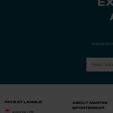
E
Inscris-toi
PAYS ET LANGUE
ABOUT MARTINI
SPORTSWEAR
Autriche | FR