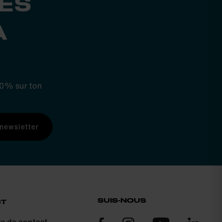
ES
A
 10% sur ton
 newsletter
SUIS-NOUS
CT
re de contact