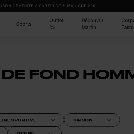
AISON GRATUITE À PARTIR DE € 150 / CHF 200
Outlet
Découvrir
Corp
Sports
%
Martini
Fash
I DE FOND HOM
LINE SPORTIVE
SAISON
GENRE