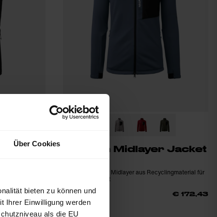
Über Cookies
 Vest
Horizon Midlayer Jacket
e M
M
Primaloft®
Zeitloser, warmer Midlayer aus Recyclingmaterial für
ten
Sport und Freizeit
nalität bieten zu können und
€ 229,90
25%
€ 172,43
€ 172,43
 Ihrer Einwilligung werden
schutzniveau als die EU