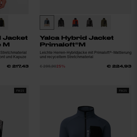
d Jacket
Yalca Hybrid Jacket
e M
Primaloft®M
Stretchmaterial
Leichte Herren-Hybridjacke mit Primaloft®-Wattierung
Front und Kapuze
und recyceltem Stretchmaterial
€ 299,90
25%
€ 217,43
€ 224,93
FW25
FW25