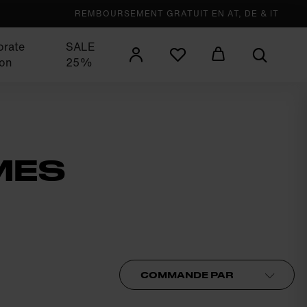
REMBOURSEMENT GRATUIT EN AT, DE & IT
orate
SALE
ion
25%
MES
Commande par