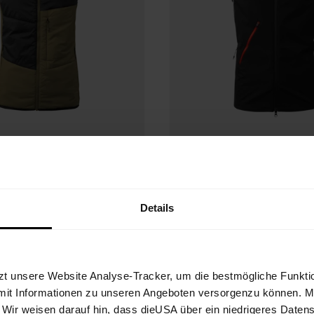
Details
ybrid Vest
Wildtrack Hybrid
oft®M
Primaloft® Activ
te mit winddichter Primaloft®-
Funktionsweste mit atmungsaktivem 
lastischem Stretchmaterial
Active für intensive Outdoor-Aktivitä
zt unsere Website Analyse-Tracker, um die bestmögliche Funktio
€ 229,90
25%
€ 187,43
mit Informationen zu unseren Angeboten versorgenzu können. Mit
. Wir weisen darauf hin, dass dieUSA über ein niedrigeres Daten