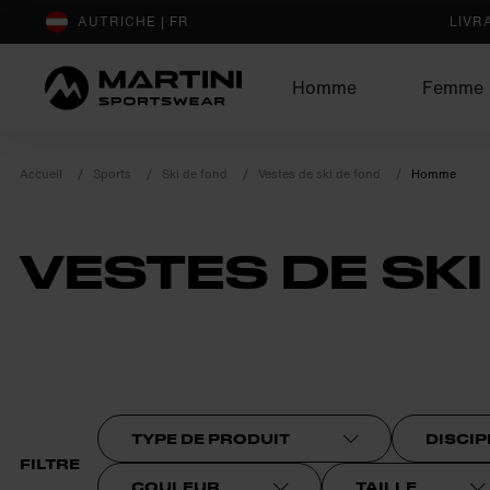
sr.Table Of Content
AUTRICHE | FR
LIVR
Homme
Femme
Accueil
Sports
Ski de fond
Vestes de ski de fond
Homme
VESTES DE SK
product.sr-notice
TYPE DE PRODUIT
DISCIP
FILTRE
COULEUR
TAILLE