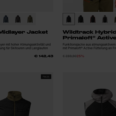
idlayer Jacket
Wildtrack Hybri
Primaloft® Activ
ayer mit hoher Atmungsaktivität und
Funktionsjacke aus atmungsaktivem 
ung für Skitouren und Langlaufen
mit Primaloft® Active Fütterung an 
€ 289,90
25%
€ 142,43
FW25