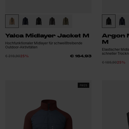
Yalca Midlayer Jacket M
Argon M
M
Hochfunktionaler Midlayer für schweißtreibende
Outdoor-Aktivitäten
Elastischer Midl
schneller Trockn
€ 219,90
25%
€ 164,93
€ 189,90
25%
FW25