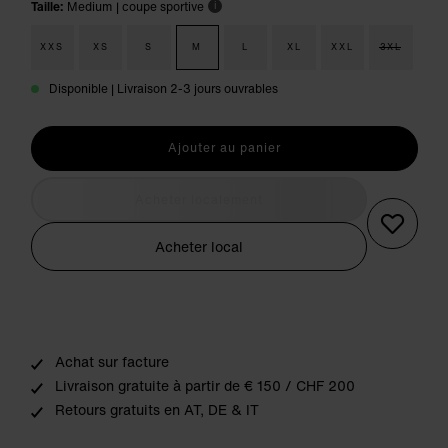
Taille:
Medium
| coupe sportive
i
XXS
XS
S
M
L
XL
XXL
3XL
Disponible | Livraison 2-3 jours ouvrables
Ajouter au panier
Acheter localement
Acheter local
Achat sur facture
Livraison gratuite à partir de € 150 / CHF 200
Retours gratuits en AT, DE & IT