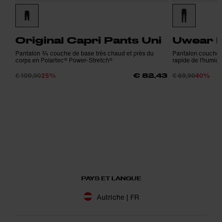
Original Capri Pants Uni
Uwear 
Pantalon ¾ couche de base très chaud et près du
Pantalon couche 
corps en Polartec® Power-Stretch®
rapide de l’humidi
€ 109,90
25%
€ 69,90
40%
€ 82,43
PAYS ET LANGUE
Autriche | FR