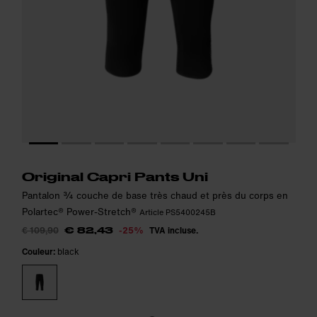
Le modèle mesure 187 cm et porte la taille M.
Le modèle mesure 187 cm et porte la taille M.
i
i
Original Capri Pants Uni
Pantalon ¾ couche de base très chaud et près du corps en
Polartec® Power-Stretch®
Article PS5400245B
€ 109,90
-25%
TVA incluse.
€ 82,43
Couleur:
black