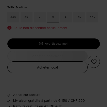
Taille:
Medium
XXS
XS
S
M
L
XL
XXL
Taille non disponible actuellement
i
Avertissez-moi
Acheter localement
Acheter local
Achat sur facture
Livraison gratuite à partir de € 150 / CHF 200
Retours gratuits en AT, DE & IT