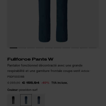
Le modèle mesure 166 cm et porte la taille S.
Le modèle mesure 166 cm et porte la taille S.
i
i
Fullforce Pants W
Pantalon fonctionnel décontracté avec une grande
respirabilité et une garniture frontale coupe-vent
Article
PSDFS0228B
€ 259,90
-40%
TVA incluse.
€ 155,94
Couleur:
poseidon-surf