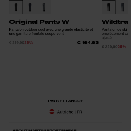
Original Pants W
Wildtra
Pantalon outdoor cool avec une grande élasticité et
Pantalon de ski d
une garniture frontale coupe-vent
empiècement coupe
ajusté
€ 219,90
25%
€ 164,93
€ 229,90
25%
PAYS ET LANGUE
Autriche | FR
ABOUT MARTINI SPORTSWEAR