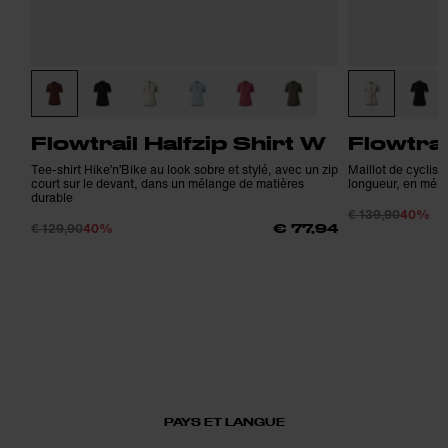
Flowtrail Halfzip Shirt W
Flowtrai
Tee-shirt Hike’n’Bike au look sobre et stylé, avec un zip
Maillot de cyclism
court sur le devant, dans un mélange de matières
longueur, en méla
durable
€ 139,90
40%
€ 129,90
40%
€ 77,94
PAYS ET LANGUE