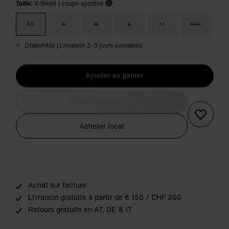
Taille:
X-Small
| coupe sportive
i
XS
S
M
L
XL
XXL
Disponible | Livraison 2-3 jours ouvrables
Ajouter au panier
Acheter localement
Acheter local
Achat sur facture
Livraison gratuite à partir de € 150 / CHF 200
Retours gratuits en AT, DE & IT