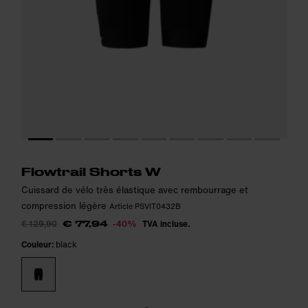
Le modèle mesure 177 cm et porte la taille S.
Le modèle mesure 177 cm et porte la taille S.
i
i
Flowtrail Shorts W
Cuissard de vélo très élastique avec rembourrage et
compression légère
Article PSVIT0432B
€ 129,90
-40%
TVA incluse.
€ 77,94
Couleur:
black