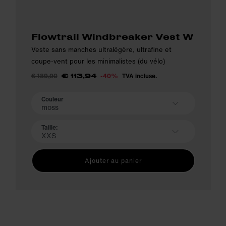
Flowtrail Windbreaker Vest W
Veste sans manches ultralégère, ultrafine et
coupe-vent pour les minimalistes (du vélo)
€ 189,90
-40%
TVA incluse.
€ 113,94
Couleur
moss
Taille:
XXS
Ajouter au panier